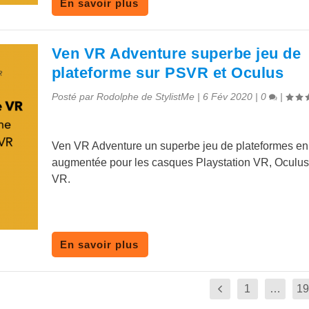
En savoir plus
Ven VR Adventure superbe jeu de
plateforme sur PSVR et Oculus
Posté par
Rodolphe de StylistMe
|
6 Fév 2020
|
0
|
Ven VR Adventure un superbe jeu de plateformes en 
augmentée pour les casques Playstation VR, Oculus
VR.
En savoir plus
1
…
19