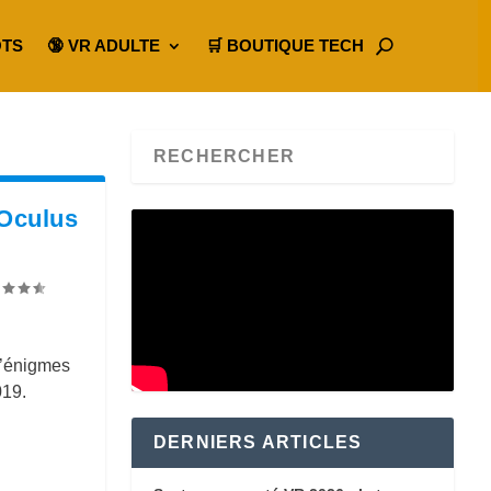
OTS
🔞 VR ADULTE
🛒 BOUTIQUE TECH
 Oculus
d’énigmes
019.
DERNIERS ARTICLES