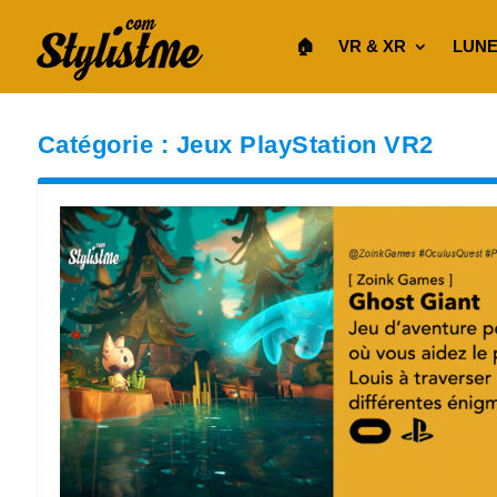
🏠︎
VR & XR
LUNE
Catégorie :
Jeux PlayStation VR2