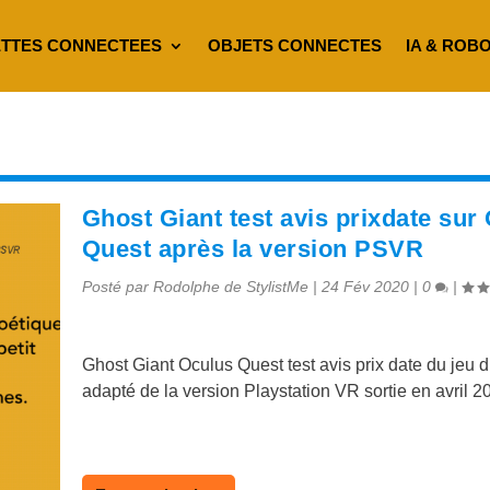
TTES CONNECTEES
OBJETS CONNECTES
IA & ROB
Ghost Giant test avis prixdate sur
Quest après la version PSVR
Posté par
Rodolphe de StylistMe
|
24 Fév 2020
|
0
|
Ghost Giant Oculus Quest test avis prix date du jeu 
adapté de la version Playstation VR sortie en avril 2