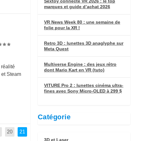
Sextoy connecté VR 2026 : le top
marques et guide d’achat 2026
VR News Week 80 : une semaine de
folie pour la XR !
Retro 3D : lunettes 3D anaglyphe sur
Meta Quest
Multiverse Engine : des jeux rétro
réalité
dont Mario Kart en VR (tuto)
 et Steam
VITURE Pro 2 : lunettes cinéma ultra-
fines avec Sony Micro-OLED à 299 $
Catégorie
20
21
3D et Laser