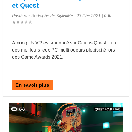
et Quest
Posté par
Rodolphe de StylistMe
|
23 Déc 2021
|
0
|
Among Us VR est annoncé sur Oculus Quest, l’un
des meilleurs jeux PC multijoueurs plébiscité lors
des Game Awards 2021.
En savoir plus