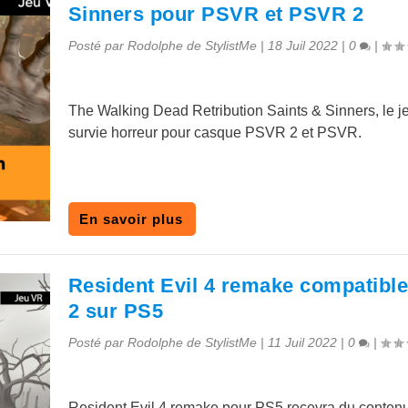
Sinners pour PSVR et PSVR 2
Posté par
Rodolphe de StylistMe
|
18 Juil 2022
|
0
|
The Walking Dead Retribution Saints & Sinners, le j
survie horreur pour casque PSVR 2 et PSVR.
En savoir plus
Resident Evil 4 remake compatibl
2 sur PS5
Posté par
Rodolphe de StylistMe
|
11 Juil 2022
|
0
|
Resident Evil 4 remake pour PS5 recevra du conten