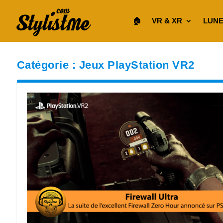
🏠︎
VR & XR
LUNE
Catégorie :
Jeux PlayStation VR2