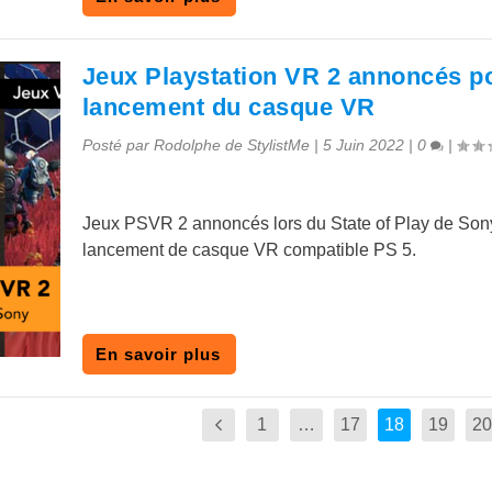
Jeux Playstation VR 2 annoncés po
lancement du casque VR
Posté par
Rodolphe de StylistMe
|
5 Juin 2022
|
0
|
Jeux PSVR 2 annoncés lors du State of Play de Sony
lancement de casque VR compatible PS 5.
En savoir plus
1
…
17
18
19
20