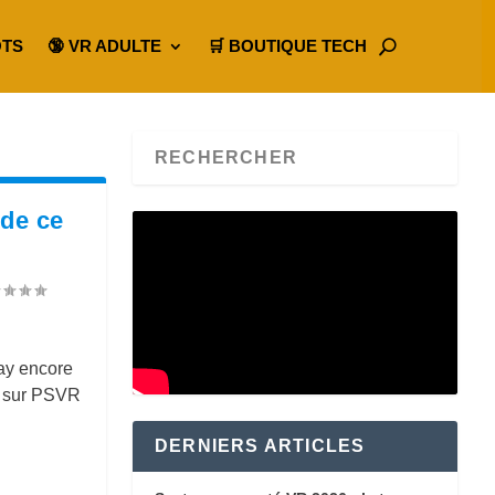
OTS
🔞 VR ADULTE
🛒 BOUTIQUE TECH
 de ce
ay encore
r sur PSVR
DERNIERS ARTICLES