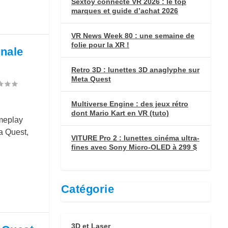
Sextoy connecté VR 2026 : le top
marques et guide d’achat 2026
VR News Week 80 : une semaine de
folie pour la XR !
inale
Retro 3D : lunettes 3D anaglyphe sur
Meta Quest
Multiverse Engine : des jeux rétro
dont Mario Kart en VR (tuto)
meplay
a Quest,
VITURE Pro 2 : lunettes cinéma ultra-
fines avec Sony Micro-OLED à 299 $
Catégorie
3D et Laser