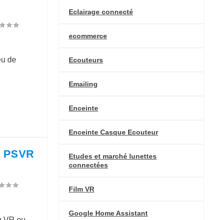
Eclairage connecté
ecommerce
eu de
Ecouteurs
Emailing
Enceinte
Enceinte Casque Ecouteur
e PSVR
Etudes et marché lunettes
connectées
Film VR
Google Home Assistant
u VR ou