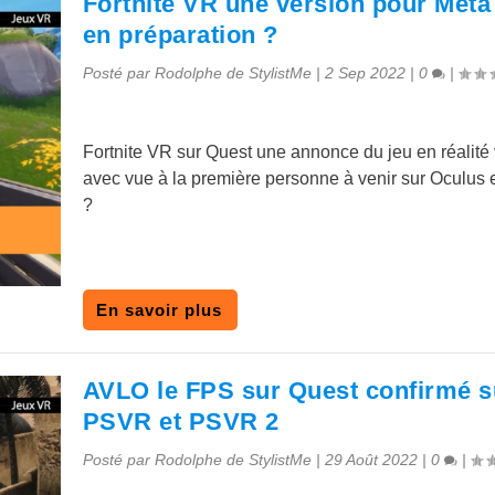
Fortnite VR une version pour Meta
en préparation ?
Posté par
Rodolphe de StylistMe
|
2 Sep 2022
|
0
|
Fortnite VR sur Quest une annonce du jeu en réalité v
avec vue à la première personne à venir sur Oculus
?
En savoir plus
AVLO le FPS sur Quest confirmé s
PSVR et PSVR 2
Posté par
Rodolphe de StylistMe
|
29 Août 2022
|
0
|