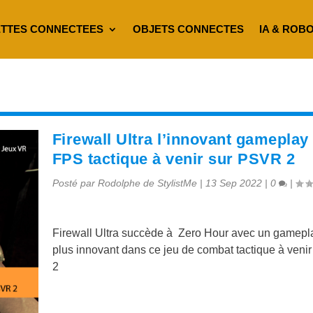
TTES CONNECTEES
OBJETS CONNECTES
IA & ROB
Firewall Ultra l’innovant gameplay
FPS tactique à venir sur PSVR 2
Posté par
Rodolphe de StylistMe
|
13 Sep 2022
|
0
|
Firewall Ultra succède à Zero Hour avec un gamepl
plus innovant dans ce jeu de combat tactique à veni
2