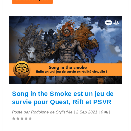
Song in the Smoke est un jeu de
survie pour Quest, Rift et PSVR
Posté par
Rodolphe de StylistMe
|
2 Sep 2021
|
0
|