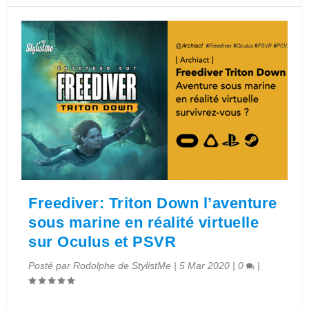
Freediver: Triton Down l’aventure
sous marine en réalité virtuelle
sur Oculus et PSVR
Posté par
Rodolphe de StylistMe
|
5 Mar 2020
|
0
|