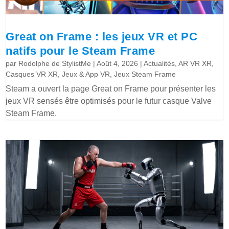
Great on Frame : les jeux VR et PC
natifs pour le Steam Frame
par
Rodolphe de StylistMe
|
Août 4, 2026
|
Actualités
,
AR VR XR
,
Casques VR XR
,
Jeux & App VR
,
Jeux Steam Frame
Steam a ouvert la page Great on Frame pour présenter les
jeux VR sensés être optimisés pour le futur casque Valve
Steam Frame.