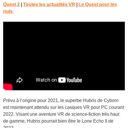
Quest 2
|
Toutes les actualités VR
|
Le Quest pour les
nuls
Prévu à l’origine pour 2021, le superbe Hubris de Cyborn
est maintenant attendu sur les casques VR pour PC courant
2022. Visant une aventure VR de science-fiction très haut
de gamme, Hubris pourrait bien être le Lone Echo II de
2022.