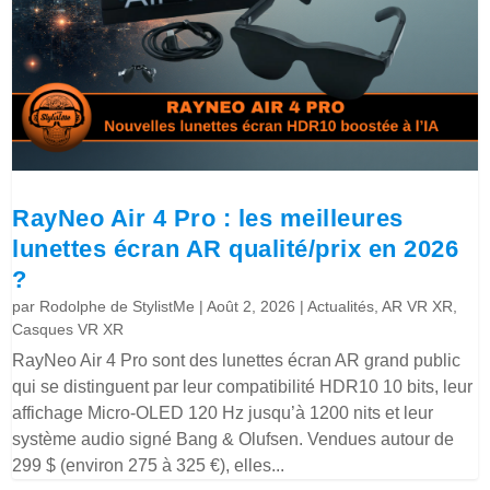
RayNeo Air 4 Pro : les meilleures
lunettes écran AR qualité/prix en 2026
?
par
Rodolphe de StylistMe
|
Août 2, 2026
|
Actualités
,
AR VR XR
,
Casques VR XR
RayNeo Air 4 Pro sont des lunettes écran AR grand public
qui se distinguent par leur compatibilité HDR10 10 bits, leur
affichage Micro-OLED 120 Hz jusqu’à 1200 nits et leur
système audio signé Bang & Olufsen. Vendues autour de
299 $ (environ 275 à 325 €), elles...