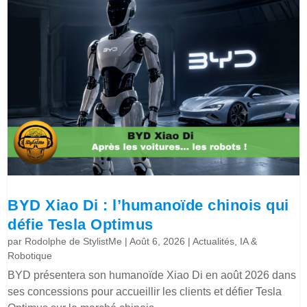
BYD Xiao Di : l’humanoïde chinois qui
défie Tesla Optimus
par
Rodolphe de StylistMe
|
Août 6, 2026
|
Actualités
,
IA &
Robotique
BYD présentera son humanoïde Xiao Di en août 2026 dans
ses concessions pour accueillir les clients et défier Tesla