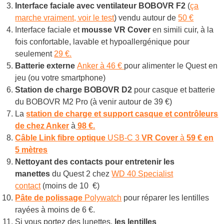
Interface faciale avec ventilateur BOBOVR F2
(
ça
marche vraiment, voir le test
) vendu autour de
50 €
Interface faciale et
mousse VR Cover
en simili cuir, à la
fois confortable, lavable et hypoallergénique pour
seulement
29 €.
Batterie externe
Anker à 46 €
pour alimenter le Quest en
jeu (ou votre smartphone)
Station de charge BOBOVR D2
pour casque et batterie
du BOBOVR M2 Pro (à venir autour de 39 €)
La
station de charge et support casque et contrôleurs
de chez Anker
à
98 €.
Câble Link
fibre optique
USB-C 3
VR Cover
à
59 € en
5 mètres
Nettoyant des contacts pour entretenir les
manettes
du Quest 2 chez
WD 40 Specialist
contact
(moins de 10 €)
Pâte de polissage
Polywatch
pour réparer les lentilles
rayées à moins de 6 €.
Si vous portez des lunettes,
les lentilles