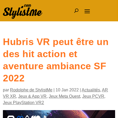
Hubris VR peut être un
des hit action et
aventure ambiance SF
2022
par
Rodolphe de StylistMe
|
10 Jan 2022
|
Actualités
,
AR
VR XR
,
Jeux & App VR
,
Jeux Meta Quest
,
Jeux PCVR
,
Jeux PlayStation VR2