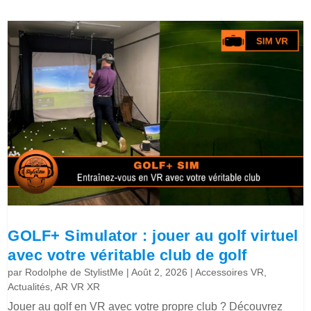
GOLF+ Simulator : jouer au golf virtuel
avec votre véritable club de golf
par
Rodolphe de StylistMe
|
Août 2, 2026
|
Accessoires VR
,
Actualités
,
AR VR XR
Jouer au golf en VR avec votre propre club ? Découvrez