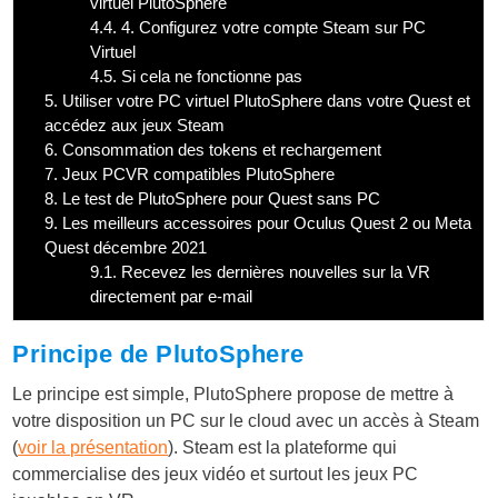
virtuel PlutoSphere
4.4.
4. Configurez votre compte Steam sur PC
Virtuel
4.5.
Si cela ne fonctionne pas
5.
Utiliser votre PC virtuel PlutoSphere dans votre Quest et
accédez aux jeux Steam
6.
Consommation des tokens et rechargement
7.
Jeux PCVR compatibles PlutoSphere
8.
Le test de PlutoSphere pour Quest sans PC
9.
Les meilleurs accessoires pour Oculus Quest 2 ou Meta
Quest décembre 2021
9.1.
Recevez les dernières nouvelles sur la VR
directement par e-mail
Principe de PlutoSphere
Le principe est simple, PlutoSphere propose de mettre à
votre disposition un PC sur le cloud avec un accès à Steam
(
voir la présentation
). Steam est la plateforme qui
commercialise des jeux vidéo et surtout les jeux PC