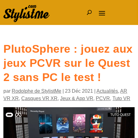
PlutoSphere : jouez aux
jeux PCVR sur le Quest
2 sans PC le test !
par
Rodolphe de StylistMe
|
23 Déc 2021
|
Actualités
,
AR
VR XR
,
Casques VR XR
,
Jeux & App VR
,
PCVR
,
Tuto VR