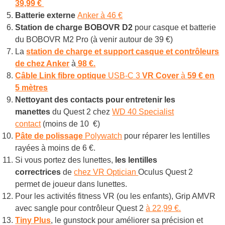
39,99 €
Batterie externe
Anker à 46 €
Station de charge BOBOVR D2
pour casque et batterie
du BOBOVR M2 Pro (à venir autour de 39 €)
La
station de charge et support casque et contrôleurs
de chez Anker
à
98 €.
Câble Link
fibre optique
USB-C 3
VR Cover
à
59 € en
5 mètres
Nettoyant des contacts pour entretenir les
manettes
du Quest 2 chez
WD 40 Specialist
contact
(moins de 10 €)
Pâte de polissage
Polywatch
pour réparer les lentilles
rayées à moins de 6 €.
Si vous portez des lunettes,
les lentilles
correctrices
de
chez VR Optician
Oculus Quest 2
permet de joueur dans lunettes.
Pour les activités fitness VR (ou les enfants), Grip AMVR
avec sangle pour contrôleur Quest 2
à 22,99 €.
Tiny Plus
, le gunstock pour améliorer sa précision et