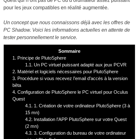
Quest qui n’ont pas de PC ou d’ordinateur assez puissant
pour les jeux compatibles en réalité augmentée.
Un concept que nous connaissons déjà avec les offres de
PC Shadow. Voici les informations actuelles en attente de
tester personnellement le service.
Sommaire
1.
Principe de PlutoSphere
1.1.
Un PC virtuel puissant adapté aux jeux PCVR
2.
Matériel et logiciels nécessaires pour PlutoSphere
3.
Procédure si vous recevez l’email d’accès à la version
bêta
4.
Configuration de PlutoSphere le PC virtuel pour Oculus
Quest
4.1.
1. Création de votre ordinateur PlutoSphere (3 à
15 mn)
4.2.
Installation l’APP PlutoSphere sur votre Quest
(2 mn)
4.3.
3. Configuration du bureau de votre ordinateur