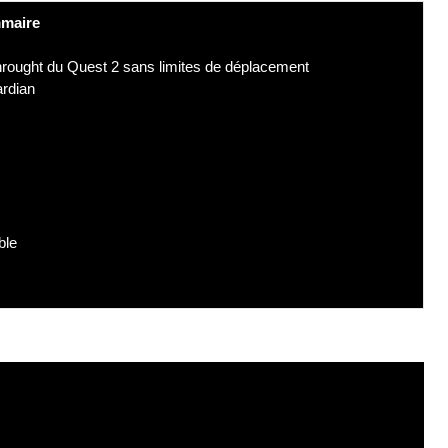
maire
sthrought du Quest 2 sans limites de déplacement
ardian
ble