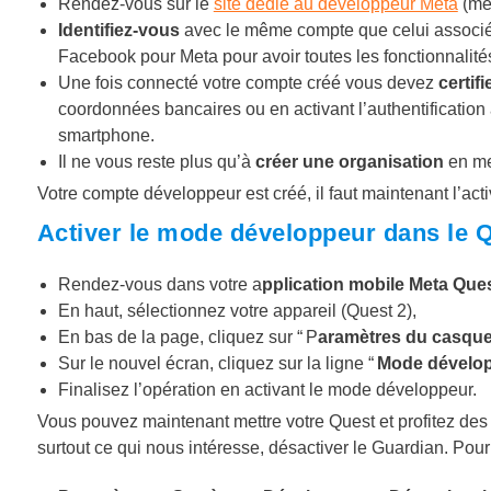
Rendez-vous sur le
site dédié au développeur Meta
(mêm
Identifiez-vous
avec le même compte que celui associé 
Facebook pour Meta pour avoir toutes les fonctionnalité
Une fois connecté votre compte créé vous devez
certifi
coordonnées bancaires ou en activant l’authentification
smartphone.
Il ne vous reste plus qu’à
créer une organisation
en me
Votre compte développeur est créé, il faut maintenant l’act
Activer le mode développeur dans le 
Rendez-vous dans votre a
pplication mobile Meta Que
En haut, sélectionnez votre appareil (Quest 2),
En bas de la page, cliquez sur “ P
aramètres du casqu
Sur le nouvel écran, cliquez sur la ligne “
Mode dévelo
Finalisez l’opération en activant le mode développeur.
Vous pouvez maintenant mettre votre Quest et profitez des
surtout ce qui nous intéresse, désactiver le Guardian. Pour 