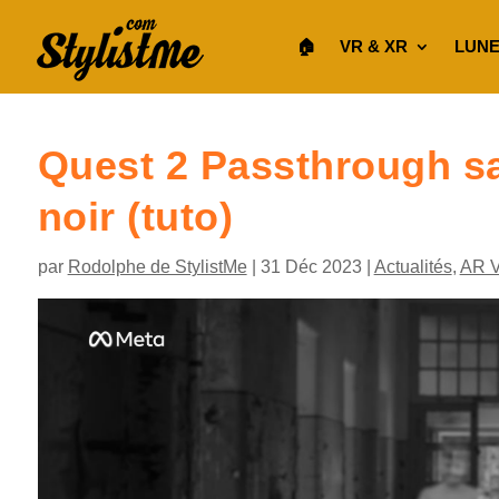
🏠︎
VR & XR
LUNE
Quest 2 Passthrough s
noir (tuto)
par
Rodolphe de StylistMe
|
31 Déc 2023
|
Actualités
,
AR 