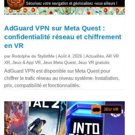
AdGuard VPN sur Meta Quest :
confidentialité réseau et chiffrement
en VR
par
Rodolphe de StylistMe
|
Août 4, 2026
|
Actualités
,
AR VR
XR
,
Jeux & App VR
,
Jeux Meta Quest
,
Jeux VR gratuits
AdGuard VPN est disponible sur Meta Quest pour
chiffrer le trafic réseau au niveau système. Installation,
prix, compatibilité et fonctionnalités.