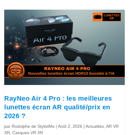
RayNeo Air 4 Pro : les meilleures
lunettes écran AR qualité/prix en
2026 ?
par
Rodolphe de StylistMe
|
Août 2, 2026
|
Actualités
,
AR VR
XR
,
Casques VR XR