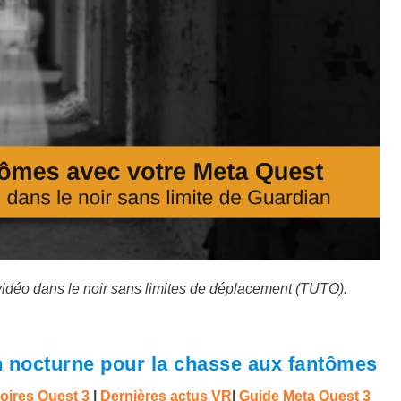
idéo dans le noir sans limites de déplacement (TUTO).
n nocturne pour la chasse aux fantômes
oires Quest 3
|
Dernières actus VR
|
Guide Meta Quest 3