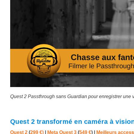
Quest 2 Passthrough sans Guardian pour enregistrer une v
Quest 2 transformé en caméra à visio
Quest 2
(
299 €)
|
Meta Quest 3
(
549 €
)
|
Meilleurs access