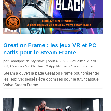
Great on Frame : les jeux VR et PC
natifs pour le Steam Frame
par
Rodolphe de StylistMe
|
Août 4, 2026
|
Actualités
,
AR VR
XR
,
Casques VR XR
,
Jeux & App VR
,
Jeux Steam Frame
Steam a ouvert la page Great on Frame pour présenter
les jeux VR sensés être optimisés pour le futur casque
Valve Steam Frame.