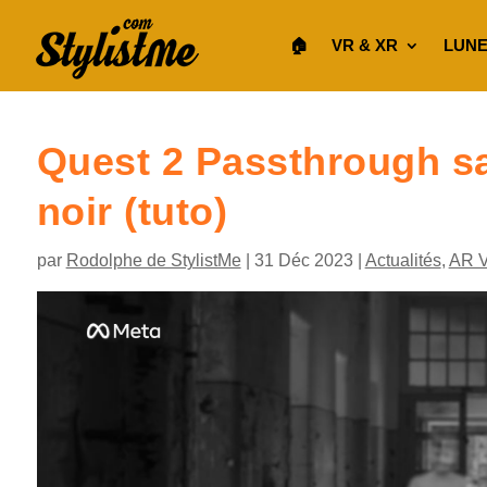
🏠︎
VR & XR
LUNE
Quest 2 Passthrough s
noir (tuto)
par
Rodolphe de StylistMe
|
31 Déc 2023
|
Actualités
,
AR 