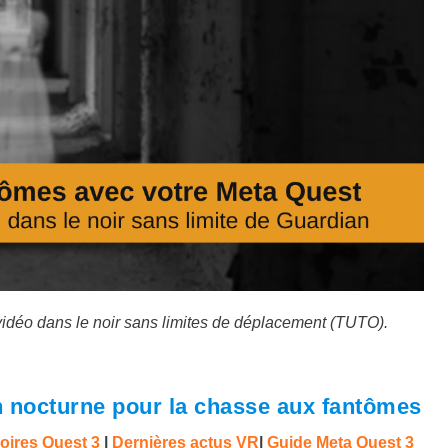
idéo dans le noir sans limites de déplacement (TUTO).
n nocturne pour la chasse aux fantômes
oires Quest 3
|
Dernières actus VR
|
Guide Meta Quest 3