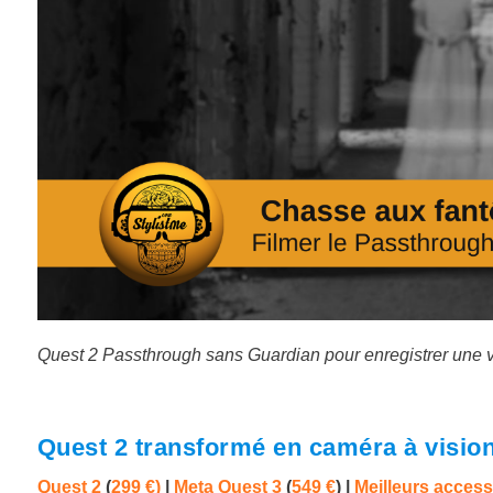
Quest 2 Passthrough sans Guardian pour enregistrer une v
Quest 2 transformé en caméra à visio
Quest 2
(
299 €)
|
Meta Quest 3
(
549 €
)
|
Meilleurs access