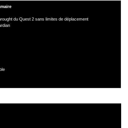
maire
sthrought du Quest 2 sans limites de déplacement
ardian
ble