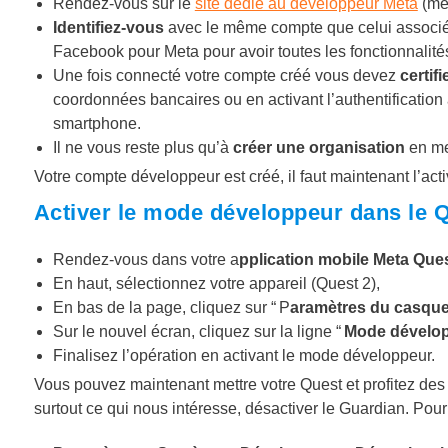
Rendez-vous sur le
site dédié au développeur Meta
(mêm
Identifiez-vous
avec le même compte que celui associé 
Facebook pour Meta pour avoir toutes les fonctionnalité
Une fois connecté votre compte créé vous devez
certifi
coordonnées bancaires ou en activant l’authentification
smartphone.
Il ne vous reste plus qu’à
créer une organisation
en me
Votre compte développeur est créé, il faut maintenant l’act
Activer le mode développeur dans le 
Rendez-vous dans votre a
pplication mobile Meta Que
En haut, sélectionnez votre appareil (Quest 2),
En bas de la page, cliquez sur “ P
aramètres du casqu
Sur le nouvel écran, cliquez sur la ligne “
Mode dévelo
Finalisez l’opération en activant le mode développeur.
Vous pouvez maintenant mettre votre Quest et profitez des
surtout ce qui nous intéresse, désactiver le Guardian. Pour 