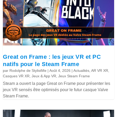
Great on Frame : les jeux VR et PC
natifs pour le Steam Frame
par
Rodolphe de StylistMe
|
Août 4, 2026
|
Actualités
,
AR VR XR
,
Casques VR XR
,
Jeux & App VR
,
Jeux Steam Frame
Steam a ouvert la page Great on Frame pour présenter les
jeux VR sensés être optimisés pour le futur casque Valve
Steam Frame.