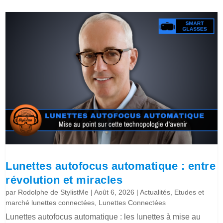
Lunettes autofocus automatique : entre
révolution et miracles
par
Rodolphe de StylistMe
|
Août 6, 2026
|
Actualités
,
Etudes et
marché lunettes connectées
,
Lunettes Connectées
Lunettes autofocus automatique : les lunettes à mise au