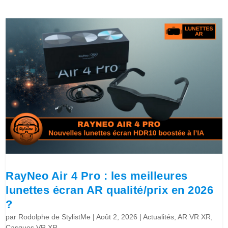
RayNeo Air 4 Pro : les meilleures
lunettes écran AR qualité/prix en 2026
?
par
Rodolphe de StylistMe
|
Août 2, 2026
|
Actualités
,
AR VR XR
,
Casques VR XR