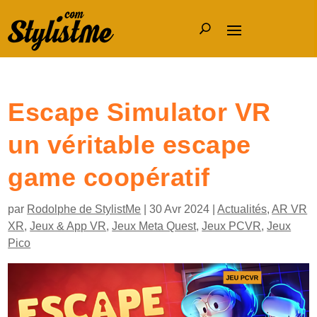
Escape Simulator VR
un véritable escape
game coopératif
par
Rodolphe de StylistMe
|
30 Avr 2024
|
Actualités
,
AR VR
XR
,
Jeux & App VR
,
Jeux Meta Quest
,
Jeux PCVR
,
Jeux
Pico