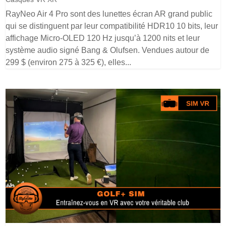
RayNeo Air 4 Pro sont des lunettes écran AR grand public
qui se distinguent par leur compatibilité HDR10 10 bits, leur
affichage Micro-OLED 120 Hz jusqu’à 1200 nits et leur
système audio signé Bang & Olufsen. Vendues autour de
299 $ (environ 275 à 325 €), elles...