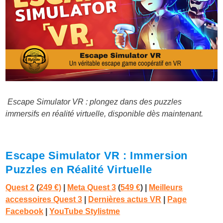
Escape Simulator VR : plongez dans des puzzles
immersifs en réalité virtuelle, disponible dès maintenant.
Escape Simulator VR : Immersion
Puzzles en Réalité Virtuelle
Quest 2
(
249 €)
|
Meta Quest 3
(
549 €
)
|
Meilleurs
accessoires Quest 3
|
Dernières actus VR
|
Page
Facebook
|
YouTube Stylistme