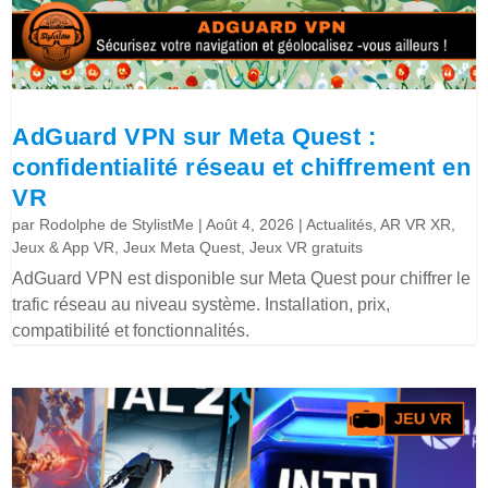
AdGuard VPN sur Meta Quest :
confidentialité réseau et chiffrement en
VR
par
Rodolphe de StylistMe
|
Août 4, 2026
|
Actualités
,
AR VR XR
,
Jeux & App VR
,
Jeux Meta Quest
,
Jeux VR gratuits
AdGuard VPN est disponible sur Meta Quest pour chiffrer le
trafic réseau au niveau système. Installation, prix,
compatibilité et fonctionnalités.