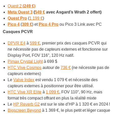
Quest 2
(
249 €)
Meta Quest 3
(
549 €
avec Asgard’s Wrath 2 offert
)
Quest Pro
(
1 199 €
)
Pico 4
(
309 €
) et
Pico 4 Pro
ou Pico 3 Link avec PC
Casques PCVR
DPVR E4
à
599 €
, premier prix des casques PCVR qui
ne nécessite pas de capteurs externes et fonctionne sur
Display Port, FOV 116°, 120 Hz natif.
Pimax Crystal Light
à 699 $
HTC Vive Cosmos
autour de
736 €
(ne nécessite pas de
capteurs externes)
Le
Valve Index
est vendu 1 079 € et nécessite des
capteurs externes à positionner pour être utilisé.
HTC Vive XR Elite
à
1 099 €
, FOV 110°, 90 Hz, mais
format très compact offrant en plus la réalité mixte
Le
HP Reverb G2
est sur le site d’HP à 1 320 € en 2024 !
Bigscreen Beyond
à 1 369 €, le plus petit et léger casque