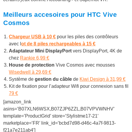
Meilleurs accesoires pour HTC Vive
Cosmos
Chargeur USB à 10 €
pour les piles des contrôleurs
avec
l
ot de 8 piles rechargeables à 15 €
Adaptateur Mini DisplayPort
vers DisplayPort, 4K de
chez
Rankie 6,99 €
House de protection
Vive Cosmos avec mousses
Wisedwell à 29,69 €
Système de
gestion du câble
de
Kiwi Design à 31,99 €
Kit de fixation pour l’adapteur Wifi pour connexion sans fil
79 €
[amazon_link
asins=’B07XLN6WSX,B07ZJP6ZZL,B07VPVWNHV’
template=’ProductGrid’ store=’Stylistme17-21′
marketplace=’FR’ link_id=’bcbd7d98-d46c-4a7f-9813-
f21a7e211ab4′]