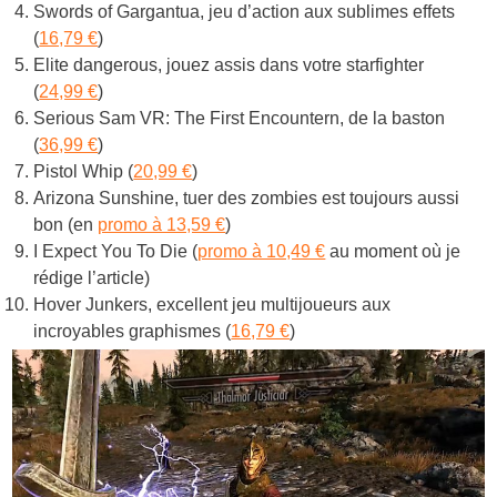
Swords of Gargantua, jeu d’action aux sublimes effets
(
16,79 €
)
Elite dangerous, jouez assis dans votre starfighter
(
24,99 €
)
Serious Sam VR: The First Encountern, de la baston
(
36,99 €
)
Pistol Whip (
20,99 €
)
Arizona Sunshine, tuer des zombies est toujours aussi
bon (en
promo à 13,59 €
)
I Expect You To Die (
promo à 10,49 €
au moment où je
rédige l’article)
Hover Junkers, excellent jeu multijoueurs aux
incroyables graphismes (
16,79 €
)