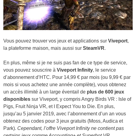
Vous pouvez trouver vos jeux et applications sur
Viveport
,
la plateforme maison, mais aussi sur
SteamVR
.
En plus, même si je ne suis pas fan de ce type de service,
vous pouvez souscrire à
Viveport Infinity
, le service
d’abonnement d’HTC. Pour 14,99 € par mois (ou 9,99 € par
mois si vous achetez une année complète), vous obtenez
un accès illimité à un large éventail de
plus de 600 jeux
disponibles
sur Viveport, y compris Angry Birds VR : Isle of
Pigs, Fruit Ninja VR, et I Expect You to Die. En plus,
jusqu’au 5 janvier 2019, avec l’abonnement d’un an vous
obtenez des codes pour 3 jeux gratuits (Moss, Audica et
Park).
Cependant, l’offre Viveport Infinity ne contient pas
certains jeux comme Accounting+ et Superhot VR.