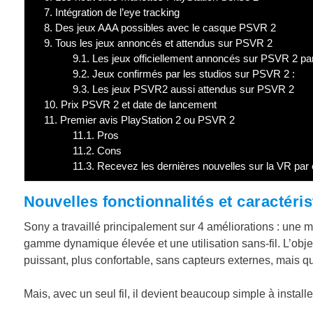
7.
Intégration de l’eye tracking
8.
Des jeux AAA possibles avec le casque PSVR 2
9.
Tous les jeux annoncés et attendus sur PSVR 2
9.1.
Les jeux officiellement annoncés sur PSVR 2 pa
9.2.
Jeux confirmés par les studios sur PSVR 2 :
9.3.
Les jeux PSVR2 aussi attendus sur PSVR 2
10.
Prix PSVR 2 et date de lancement
11.
Premier avis PlayStation 2 ou PSVR 2
11.1.
Pros
11.2.
Cons
11.3.
Recevez les dernières nouvelles sur la VR par 
Nouvelles fonctionnalités et caractér
Sony a travaillé principalement sur 4 améliorations : une m
gamme dynamique élevée et une utilisation sans-fil. L’obje
puissant, plus confortable, sans capteurs externes, mais qui
Mais, avec un seul fil, il devient beaucoup simple à installer