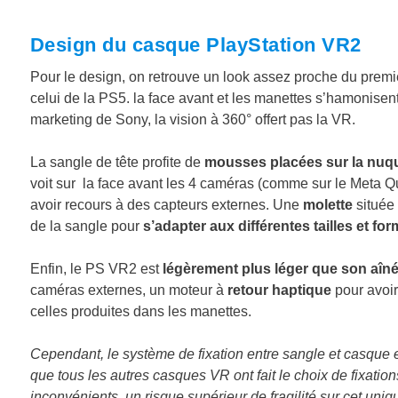
Design du casque PlayStation VR2
Pour le design, on retrouve un look assez proche du premi
celui de la PS5. la face avant et les manettes s’hamonisen
marketing de Sony, la vision à 360° offert pas la VR.
La sangle de tête profite de
mousses placées sur la nuque
voit sur la face avant les 4 caméras (comme sur le Meta Qu
avoir recours à des capteurs externes. Une
molette
située 
de la sangle pour
s’adapter aux différentes tailles et fo
Enfin, le PS VR2 est
légèrement plus léger que son aîn
caméras externes, un moteur à
retour haptique
pour avoir
celles produites dans les manettes.
Cependant, le système de fixation entre sangle et casque es
que tous les autres casques VR ont fait le choix de fixati
inconvénients, un risque supérieur de fragilité sur cet uniq