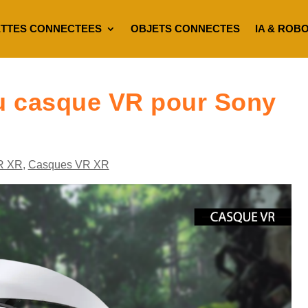
TTES CONNECTEES
OBJETS CONNECTES
IA & ROB
du casque VR pour Sony
R XR
,
Casques VR XR