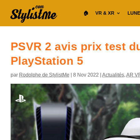
🏠︎
VR & XR
LUNE
PSVR 2 avis prix test 
PlayStation 5
par
Rodolphe de StylistMe
|
8 Nov 2022
|
Actualités
,
AR V