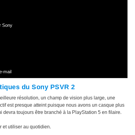
r Sony
e-mail
istiques du Sony PSVR 2
eilleure résolution, un champ de vision plus large, une
ctif est presque atteint puisque nous avons un casque plus
 devra toujours être branché à la PlayStation 5 en filaire.
 et utiliser au quotidien.