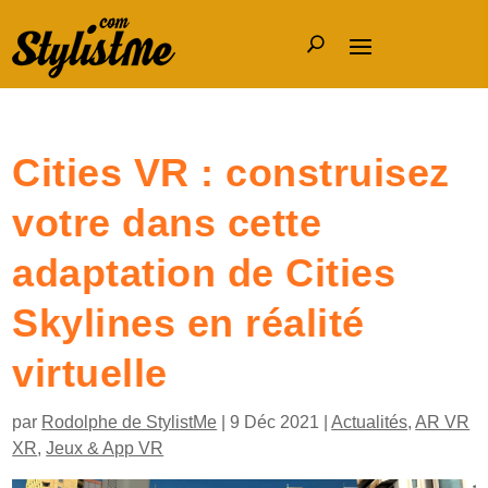
Cities VR : construisez
votre dans cette
adaptation de Cities
Skylines en réalité
virtuelle
par
Rodolphe de StylistMe
|
9 Déc 2021
|
Actualités
,
AR VR
XR
,
Jeux & App VR