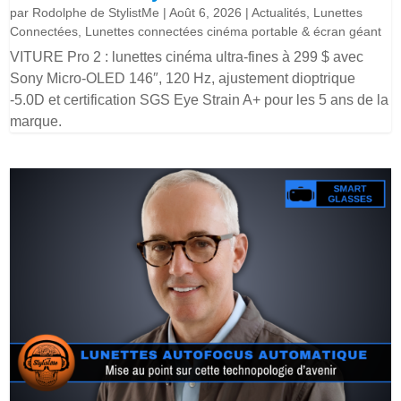
par
Rodolphe de StylistMe
|
Août 6, 2026
|
Actualités
,
Lunettes
Connectées
,
Lunettes connectées cinéma portable & écran géant
VITURE Pro 2 : lunettes cinéma ultra-fines à 299 $ avec
Sony Micro-OLED 146″, 120 Hz, ajustement dioptrique
-5.0D et certification SGS Eye Strain A+ pour les 5 ans de la
marque.