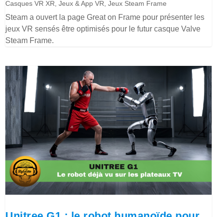
Casques VR XR
,
Jeux & App VR
,
Jeux Steam Frame
Steam a ouvert la page Great on Frame pour présenter les
jeux VR sensés être optimisés pour le futur casque Valve
Steam Frame.
Unitree G1 : le robot humanoïde pour