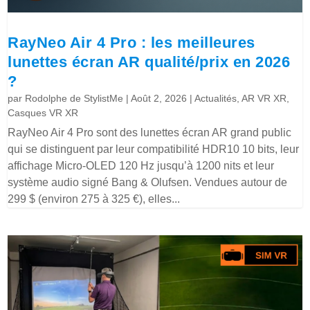
RayNeo Air 4 Pro : les meilleures
lunettes écran AR qualité/prix en 2026
?
par
Rodolphe de StylistMe
|
Août 2, 2026
|
Actualités
,
AR VR XR
,
Casques VR XR
RayNeo Air 4 Pro sont des lunettes écran AR grand public
qui se distinguent par leur compatibilité HDR10 10 bits, leur
affichage Micro-OLED 120 Hz jusqu’à 1200 nits et leur
système audio signé Bang & Olufsen. Vendues autour de
299 $ (environ 275 à 325 €), elles...