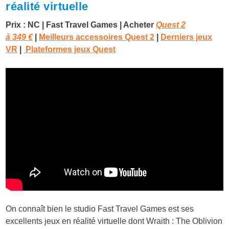
réalité virtuelle
Prix : NC
|
Fast Travel Games
| Acheter
Quest 2
à
349 €
|
Meilleurs accessoires Quest 2
|
Derniers jeux
VR
|
Plateformes jeux Quest
On connaît bien le studio Fast Travel Games est ses
excellents jeux en réalité virtuelle dont Wraith : The Oblivion