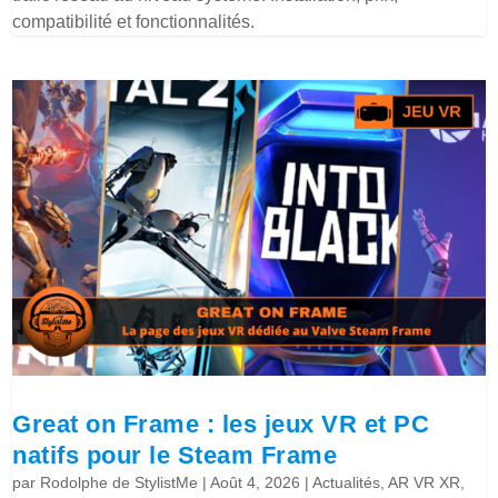
compatibilité et fonctionnalités.
Great on Frame : les jeux VR et PC
natifs pour le Steam Frame
par
Rodolphe de StylistMe
|
Août 4, 2026
|
Actualités
,
AR VR XR
,