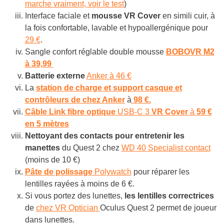
marche vraiment, voir le test
)
Interface faciale et
mousse VR Cover
en simili cuir, à
la fois confortable, lavable et hypoallergénique pour
29 €
.
Sangle confort réglable double mousse
BOBOVR M2
à 39,99
Batterie externe
Anker à 46 €
La
station de charge et support casque et
contrôleurs de chez Anker
à
98 €.
Câble Link
fibre optique
USB-C 3
VR Cover
à
59 €
en 5 mètres
Nettoyant des contacts pour entretenir les
manettes
du Quest 2 chez
WD 40 Specialist contact
(moins de 10 €)
Pâte de polissage
Polywatch
pour réparer les
lentilles rayées à moins de 6 €.
Si vous portez des lunettes,
les lentilles correctrices
de
chez VR Optician
Oculus Quest 2 permet de joueur
dans lunettes.