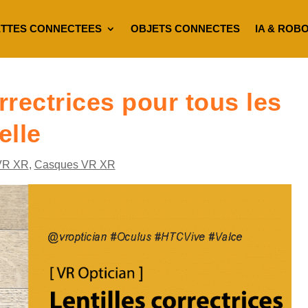
TTES CONNECTEES
OBJETS CONNECTES
IA & ROB
rrectrices pour tous les
elle
VR XR
,
Casques VR XR