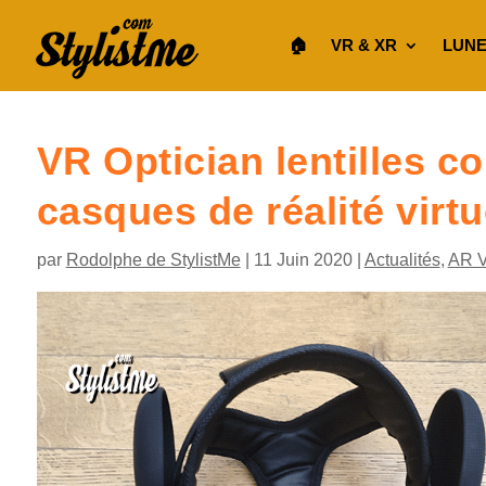
🏠︎
VR & XR
LUNE
VR Optician lentilles co
casques de réalité virtu
par
Rodolphe de StylistMe
|
11 Juin 2020
|
Actualités
,
AR 