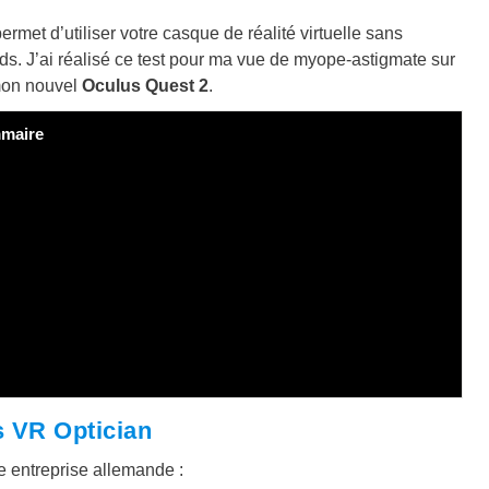
rmet d’utiliser votre casque de réalité virtuelle sans
ards. J’ai réalisé ce test pour ma vue de myope-astigmate sur
 mon nouvel
Oculus Quest 2
.
maire
s VR Optician
 entreprise allemande :