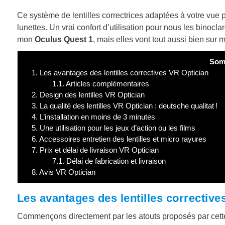
Ce système de lentilles correctrices adaptées à votre vue pe
lunettes. Un vrai confort d’utilisation pour nous les binocl
mon
Oculus Quest 1
, mais elles vont tout aussi bien sur
Som
1.
Les avantages des lentilles correctives VR Optician
1.1.
Articles complémentaires
2.
Design des lentilles VR Optician
3.
La qualité des lentilles VR Optician : deutsche qualitat !
4.
L’installation en moins de 3 minutes
5.
Une utilisation pour les jeux d’action ou les films
6.
Accessoires entretien des lentilles et micro rayures
7.
Prix et délai de livraison VR Optician
7.1.
Délai de fabrication et livraison
8.
Avis VR Optician
Les avantages des lentilles corrective
Commençons directement par les atouts proposés par cette