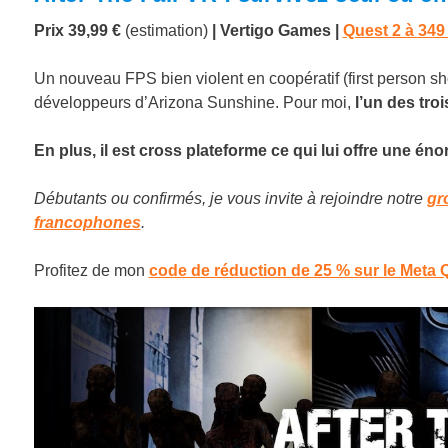
Prix 39,99 €
(estimation)
| Vertigo Games |
Quest 2 à
349
Un nouveau FPS bien violent en coopératif (first person sh
développeurs d’Arizona Sunshine. Pour moi,
l’un des tro
En plus, il est cross plateforme ce qui lui offre une 
Débutants ou confirmés, je vous invite à rejoindre notre
gr
francophones
.
Profitez de mon
code de réduction de 25 % sur le Meta 