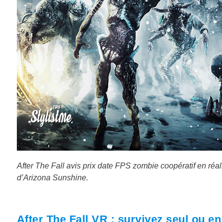
After The Fall avis prix date FPS zombie coopératif en réali
d’Arizona Sunshine.
After The Fall VR : survivez seul ou e