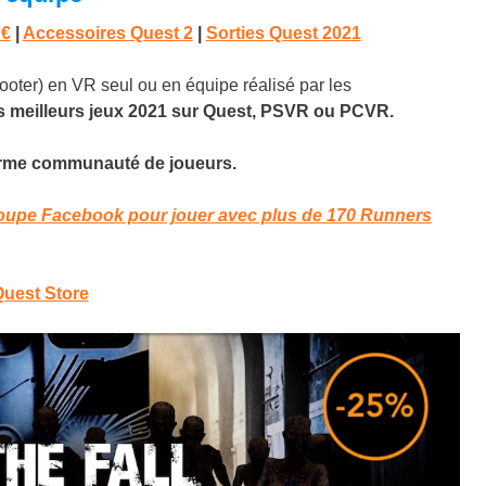
 €
|
Accessoires Quest 2
|
Sorties Quest 2021
ooter) en VR seul ou en équipe réalisé par les
is meilleurs jeux 2021 sur Quest, PSVR ou PCVR.
énorme communauté de joueurs.
oupe Facebook pour jouer avec plus de 170 Runners
Quest Store