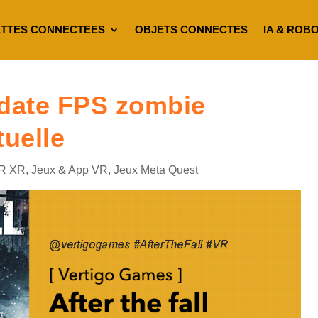
TTES CONNECTEES
OBJETS CONNECTES
IA & ROB
x date FPS zombie
tuelle
R XR
,
Jeux & App VR
,
Jeux Meta Quest