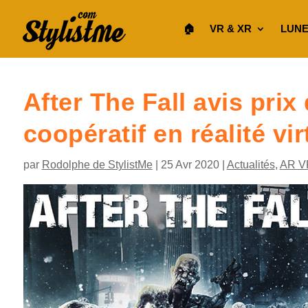
🏠︎
VR & XR
LUNE
After The Fall avis pri
coopératif en réalité vir
par
Rodolphe de StylistMe
|
25 Avr 2020
|
Actualités
,
AR V