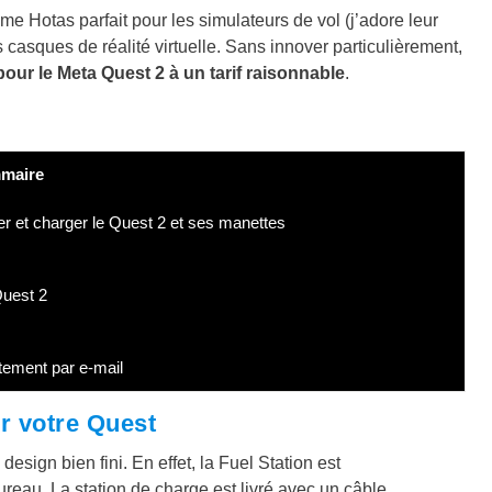
e Hotas parfait pour les simulateurs de vol (j’adore leur
 casques de réalité virtuelle. Sans innover particulièrement,
our le Meta Quest 2 à un tarif raisonnable
.
maire
er et charger le Quest 2 et ses manettes
Quest 2
tement par e-mail
r votre Quest
sign bien fini. En effet, la Fuel Station est
reau. La station de charge est livré avec un câble