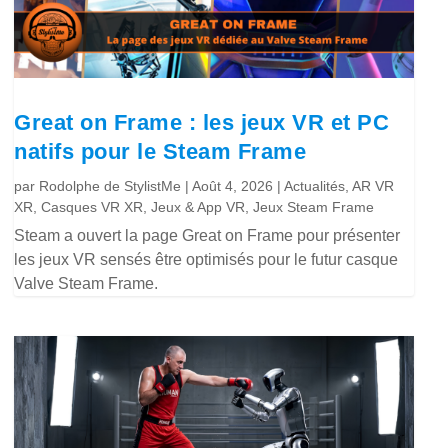
Great on Frame : les jeux VR et PC
natifs pour le Steam Frame
par
Rodolphe de StylistMe
|
Août 4, 2026
|
Actualités
,
AR VR
XR
,
Casques VR XR
,
Jeux & App VR
,
Jeux Steam Frame
Steam a ouvert la page Great on Frame pour présenter
les jeux VR sensés être optimisés pour le futur casque
Valve Steam Frame.