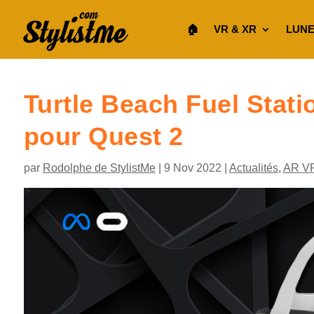
🏠︎
VR & XR
LUNE
Turtle Beach Fuel Stati
pour Quest 2
par
Rodolphe de StylistMe
|
9 Nov 2022
|
Actualités
,
AR V