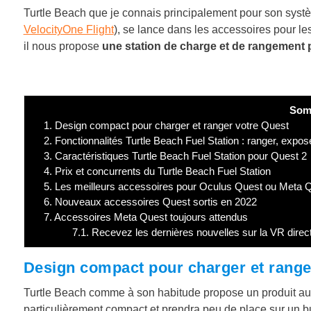
Turtle Beach que je connais principalement pour son systèm
VelocityOne Flight
), se lance dans les accessoires pour les
il nous propose
une station de charge et de rangement p
Som
1.
Design compact pour charger et ranger votre Quest
2.
Fonctionnalités Turtle Beach Fuel Station : ranger, expos
3.
Caractéristiques Turtle Beach Fuel Station pour Quest 2
4.
Prix et concurrents du Turtle Beach Fuel Station
5.
Les meilleurs accessoires pour Oculus Quest ou Meta 
6.
Nouveaux accessoires Quest sortis en 2022
7.
Accessoires Meta Quest toujours attendus
7.1.
Recevez les dernières nouvelles sur la VR direc
Design compact pour charger et range
Turtle Beach comme à son habitude propose un produit au de
particulièrement compact et prendra peu de place sur un bu