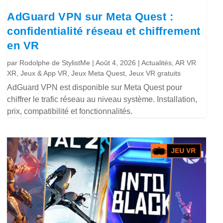
AdGuard VPN sur Meta Quest :
confidentialité réseau et chiffrement
en VR
par
Rodolphe de StylistMe
|
Août 4, 2026
|
Actualités
,
AR VR
XR
,
Jeux & App VR
,
Jeux Meta Quest
,
Jeux VR gratuits
AdGuard VPN est disponible sur Meta Quest pour
chiffrer le trafic réseau au niveau système. Installation,
prix, compatibilité et fonctionnalités.