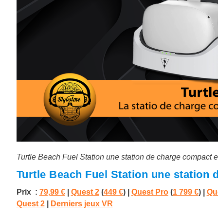
Turtle Beach Fuel Station une station de charge compact e
Turtle Beach Fuel Station une station
Prix :
79,99 €
|
Quest 2
(
449 €
) |
Quest Pro
(
1 799 €
)
|
Qu
Quest 2
|
Derniers jeux VR