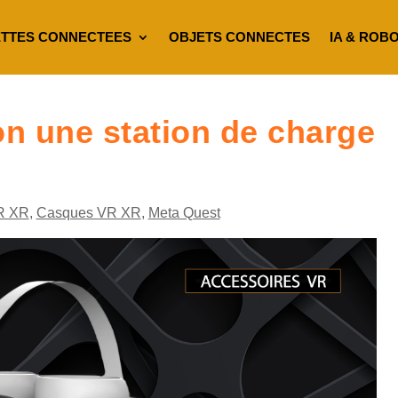
TTES CONNECTEES
OBJETS CONNECTES
IA & ROB
on une station de charge
R XR
,
Casques VR XR
,
Meta Quest