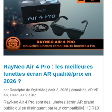
RayNeo Air 4 Pro : les meilleures
lunettes écran AR qualité/prix en
2026 ?
par
Rodolphe de StylistMe
|
Août 2, 2026
|
Actualités
,
AR VR
XR
,
Casques VR XR
RayNeo Air 4 Pro sont des lunettes écran AR grand
public qui se distinguent par leur compatibilité HDR10