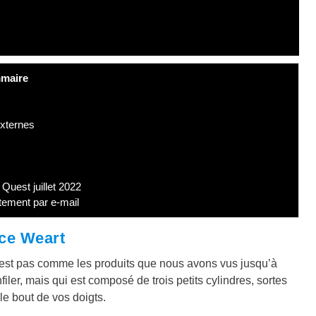
maire
externes
uest juillet 2022
tement par e-mail
rce Weart
’est pas comme les produits que nous avons vus jusqu’à
filer, mais qui est composé de trois petits cylindres, sortes
e bout de vos doigts.