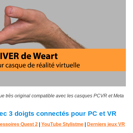
que très original compatible avec les casques PCVR et Meta
vec 3 doigts connectés pour PC et VR
cessoires Quest 2
|
YouTube Stylistme
|
Derniers jeux VR