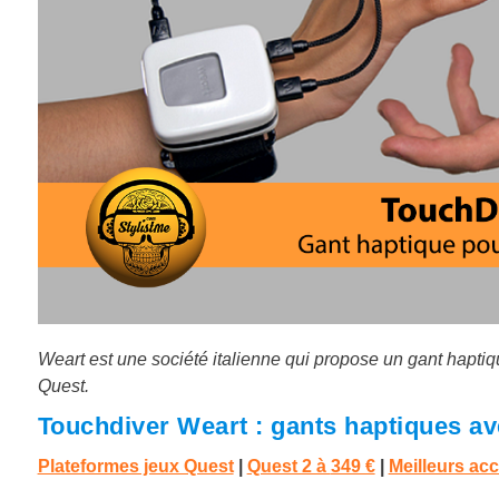
Weart est une société italienne qui propose un gant hapti
Quest.
Touchdiver Weart : gants haptiques a
Plateformes jeux Quest
|
Quest 2 à
349 €
|
Meilleurs ac