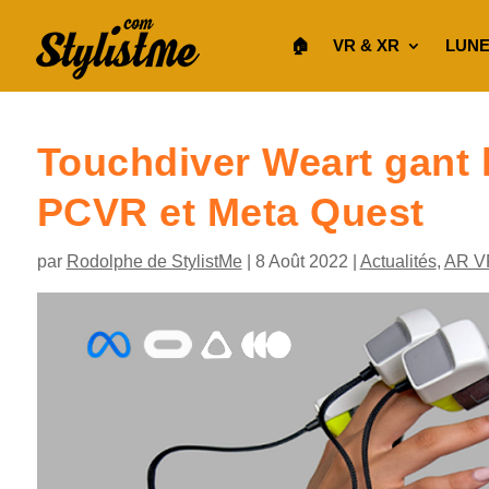
🏠︎
VR & XR
LUNE
Touchdiver Weart gant 
PCVR et Meta Quest
par
Rodolphe de StylistMe
|
8 Août 2022
|
Actualités
,
AR V