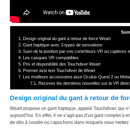
Som
1.
Design original du gant à retour de force Weart
2.
Gant haptique avec 3 types de sensations
3.
Suivi de la position par vos contrôleurs VR ou capteurs 
4.
Les casques VR compatibles
5.
Prix et disponibilité des Touchdiver Weart
6.
Premier avis test Touchdiver de Weart
7.
Les meilleurs accessoires pour Oculus Quest 2 ou Meta Q
7.1.
Recevez les dernières nouvelles sur la VR direc
Design original du gant à retour de fo
Weart propose un gant haptique, appelé Touchdiver, qui n
aujourd’hui. En effet, il ne s’agit pas d’un gant complet à en
de dès à coudre ou capuchons dans lesquels vous mettez l