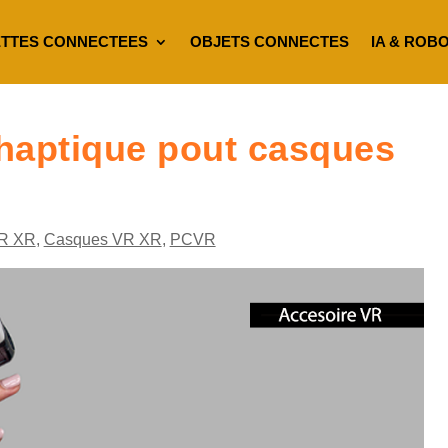
TTES CONNECTEES
OBJETS CONNECTES
IA & ROB
haptique pout casques
R XR
,
Casques VR XR
,
PCVR