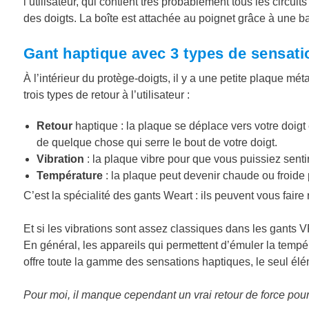
l’utilisateur, qui contient très probablement tous les cir
des doigts. La boîte est attachée au poignet grâce à une b
Gant haptique avec 3 types de sensati
À l’intérieur du protège-doigts, il y a une petite plaque mét
trois types de retour à l’utilisateur :
Retour
haptique
: la plaque se déplace vers votre doigt 
de quelque chose qui serre le bout de votre doigt.
Vibration
: la plaque vibre pour que vous puissiez sentir 
Température
: la plaque peut devenir chaude ou froide p
C’est la spécialité des gants Weart : ils peuvent vous faire 
Et si les vibrations sont assez classiques dans les gants 
En général, les appareils qui permettent d’émuler la tempér
offre toute la gamme des sensations haptiques, le seul élém
Pour moi, il manque cependant un vrai retour de force pou