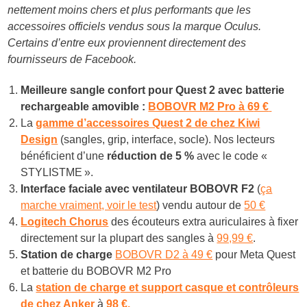
nettement moins chers et plus performants que les
accessoires officiels vendus sous la marque Oculus.
Certains d’entre eux proviennent directement des
fournisseurs de Facebook.
Meilleure sangle confort pour Quest 2 avec batterie
rechargeable amovible :
BOBOVR M2 Pro à 6
9 €
La
gamme d’accessoires Quest 2 de chez Kiwi
Design
(sangles, grip, interface, socle). Nos lecteurs
bénéficient d’une
réduction de 5 %
avec le code «
STYLISTME ».
Interface faciale avec ventilateur BOBOVR F2
(
ça
marche vraiment, voir le test
) vendu autour de
50 €
Logitech Chorus
des écouteurs extra auriculaires à fixer
directement sur la plupart des sangles à
99,99 €
.
Station de charge
BOBOVR D2 à 49 €
pour Meta Quest
et batterie du BOBOVR M2 Pro
La
station de charge et support casque et contrôleurs
de chez Anker
à
98 €.