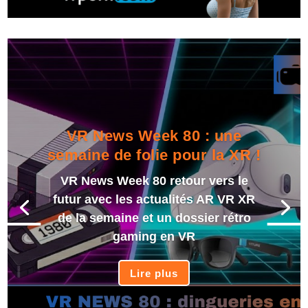
VR News Week 80 : une
semaine de folie pour la XR !
VR News Week 80 retour vers le
futur avec les actualités AR VR XR
de la semaine et un dossier rétro
gaming en VR
Lire plus