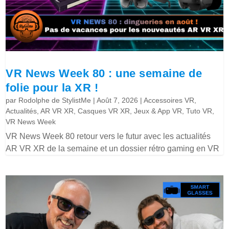
VR News Week 80 : une semaine de
folie pour la XR !
par
Rodolphe de StylistMe
|
Août 7, 2026
|
Accessoires VR
,
Actualités
,
AR VR XR
,
Casques VR XR
,
Jeux & App VR
,
Tuto VR
,
VR News Week
VR News Week 80 retour vers le futur avec les actualités
AR VR XR de la semaine et un dossier rétro gaming en VR