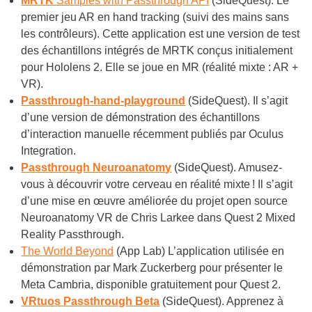
MRTK
Samples with Passthrough API
(SideQuest). Le
premier jeu AR en hand tracking (suivi des mains sans
les contrôleurs). Cette application est une version de test
des échantillons intégrés de MRTK conçus initialement
pour Hololens 2. Elle se joue en MR (réalité mixte : AR +
VR).
Passthrough-hand-playground
(SideQuest). Il s’agit
d’une version de démonstration des échantillons
d’interaction manuelle récemment publiés par Oculus
Integration.
Passthrough Neuroanatomy
(SideQuest). Amusez-
vous à découvrir votre cerveau en réalité mixte ! Il s’agit
d’une mise en œuvre améliorée du projet open source
Neuroanatomy VR de Chris Larkee dans Quest 2 Mixed
Reality Passthrough.
The World Beyond
(App Lab)
L’application utilisée en
démonstration par Mark Zuckerberg pour présenter le
Meta Cambria, disponible gratuitement pour Quest 2.
VRtuos Passthrough Beta
(SideQuest). Apprenez à