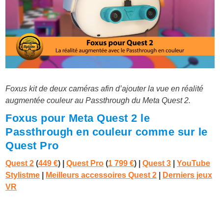
Fo
xus kit de deux caméras afin d’ajouter la vue en réalité
augmentée couleur
au Passthrough du Meta Quest 2.
Foxus pour Meta Quest 2 le
Passthrough en couleur comme sur le
Quest Pro
Quest 2
(
449 €
) |
Quest Pro
(
1 799 €
)
|
Quest 3
|
YouTube
Stylistme
|
Meilleurs accessoires Quest 2
|
Derniers jeux
VR