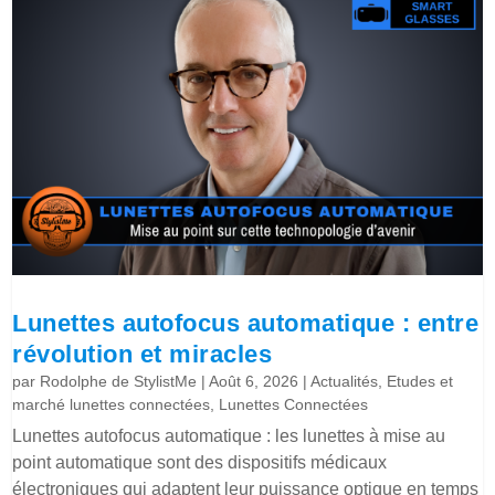
Lunettes autofocus automatique : entre
révolution et miracles
par
Rodolphe de StylistMe
|
Août 6, 2026
|
Actualités
,
Etudes et
marché lunettes connectées
,
Lunettes Connectées
Lunettes autofocus automatique : les lunettes à mise au
point automatique sont des dispositifs médicaux
électroniques qui adaptent leur puissance optique en temps