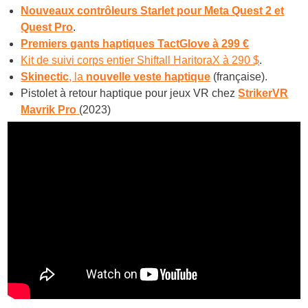
Nouveaux contrôleurs Starlet pour Meta Quest 2 et
Quest Pro
.
Premiers gants haptiques TactGlove à 299 €
Kit de suivi corps entier Shiftall HaritoraX à 290 $
.
Skinectic
, la
nouvelle veste haptique
(française).
Pistolet à retour haptique pour jeux VR chez
StrikerVR
Mavrik Pro
(2023)