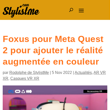
Foxus pour Meta Quest
2 pour ajouter le réalité
augmentée en couleur
par
Rodolphe de StylistMe
|
5 Nov 2022
|
Actualités
,
AR VR
XR
,
Casques VR XR