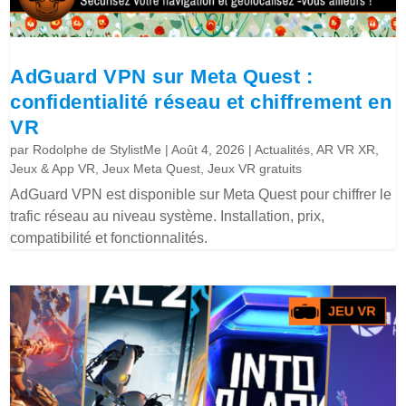
AdGuard VPN sur Meta Quest :
confidentialité réseau et chiffrement en
VR
par
Rodolphe de StylistMe
|
Août 4, 2026
|
Actualités
,
AR VR XR
,
Jeux & App VR
,
Jeux Meta Quest
,
Jeux VR gratuits
AdGuard VPN est disponible sur Meta Quest pour chiffrer le
trafic réseau au niveau système. Installation, prix,
compatibilité et fonctionnalités.