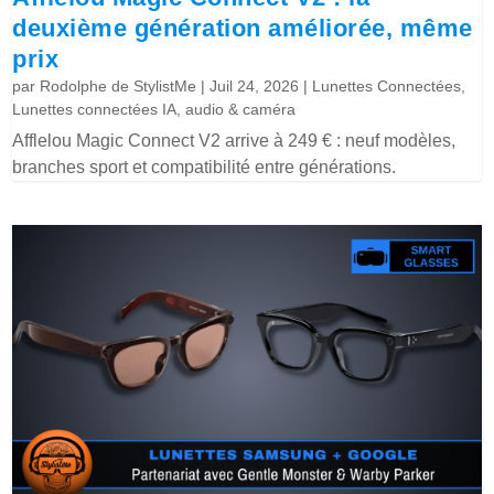
deuxième génération améliorée, même
prix
par
Rodolphe de StylistMe
|
Juil 24, 2026
|
Lunettes Connectées
,
Lunettes connectées IA, audio & caméra
Afflelou Magic Connect V2 arrive à 249 € : neuf modèles,
branches sport et compatibilité entre générations.