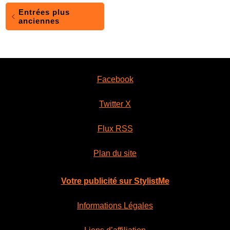
Entrées plus
anciennes
Facebook
Twitter X
Flux RSS
Plan du site
Votre publicité sur StylistMe
Informations Légales