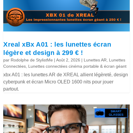
Xreal xBx A01 : les lunettes écran
légère et design à 299 € !
par
Rodolphe de StylistMe
|
Août 2, 2026
|
Lunettes AR
,
Lunettes
Connectées
,
Lunettes connectées cinéma portable & écran géant
xbx A01 : les lunettes AR de XREAL allient légèreté, design
cyberpunk et écran Micro OLED 1600 nits pour jouer
partout.