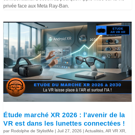
privée face aux Meta Ray-Ban.
Étude marché XR 2026 : l’avenir de la
VR est dans les lunettes connectées !
par
Rodolphe de StylistMe
|
Juil 27, 2026
|
Actualités
,
AR VR XR
,