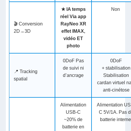
★
IA temps
Non
réel
Via app
🎬 Conversion
RayNeo XR
2D→3D
effet IMAX,
vidéo ET
photo
0DoF
Pas
0DoF
de suivi ni
+ stabilisation
📍 Tracking
d’ancrage
Stabilisation
spatial
cardan virtuel na
anti-cinétose
Alimentation
Alimentation US
USB-C
C
5V/1A. Pas 
~20% de
batterie interne
batterie en