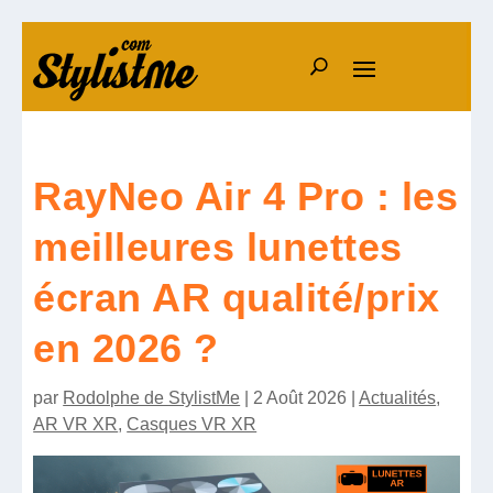
RayNeo Air 4 Pro : les
meilleures lunettes
écran AR qualité/prix
en 2026 ?
par
Rodolphe de StylistMe
|
2 Août 2026
|
Actualités
,
AR VR XR
,
Casques VR XR