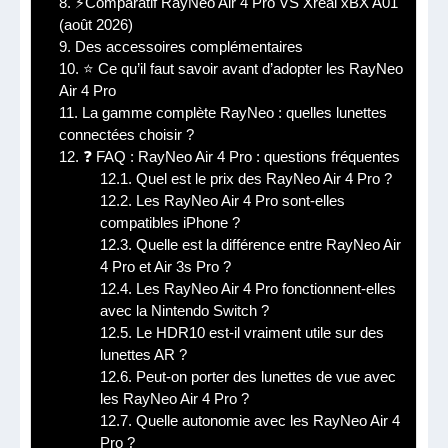
8.
⚡Comparatif RayNeo Air 4 Pro VS Xreal xBX A01
(août 2026)
9.
Des accessoires complémentaires
10.
⭐ Ce qu’il faut savoir avant d’adopter les RayNeo
Air 4 Pro
11.
La gamme complète RayNeo : quelles lunettes
connectées choisir ?
12.
❓ FAQ : RayNeo Air 4 Pro : questions fréquentes
12.1.
Quel est le prix des RayNeo Air 4 Pro ?
12.2.
Les RayNeo Air 4 Pro sont-elles
compatibles iPhone ?
12.3.
Quelle est la différence entre RayNeo Air
4 Pro et Air 3s Pro ?
12.4.
Les RayNeo Air 4 Pro fonctionnent-elles
avec la Nintendo Switch ?
12.5.
Le HDR10 est-il vraiment utile sur des
lunettes AR ?
12.6.
Peut-on porter des lunettes de vue avec
les RayNeo Air 4 Pro ?
12.7.
Quelle autonomie avec les RayNeo Air 4
Pro ?