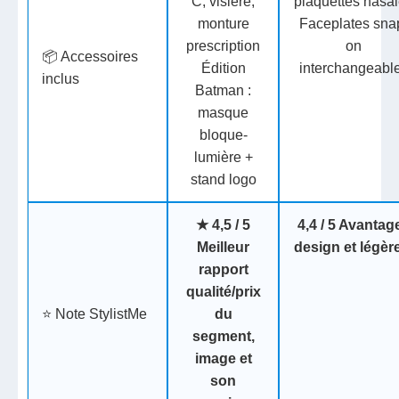
C, visière,
plaquettes nasa
monture
Faceplates sna
prescription
on
📦 Accessoires
Édition
interchangeabl
inclus
Batman :
masque
bloque-
lumière +
stand logo
★
4,5 / 5
4,4 / 5 Avantag
Meilleur
design et légèr
rapport
qualité/prix
⭐ Note StylistMe
du
segment,
image et
son