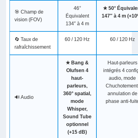
46°
★
50°
Équivale
🎯 Champ de
Équivalent
147″ à 4 m (+1
vision (FOV)
134″ à 4 m
🔄 Taux de
60 / 120 Hz
60 / 120 Hz
rafraîchissement
★
Bang &
Haut-parleurs
Olufsen
4
intégrés
4 confi
haut-
audio, mode
parleurs,
Chuchotement
360° spatial,
annulation de
🔊 Audio
mode
phase anti-fuit
Whisper,
Sound Tube
optionnel
(+15 dB)