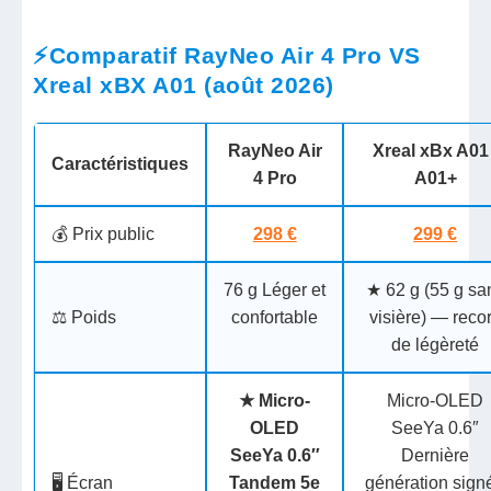
⚡Comparatif RayNeo Air 4 Pro VS
Xreal xBX A01 (août 2026)
RayNeo Air
Xreal xBx A01 
Caractéristiques
4 Pro
A01+
💰 Prix public
298 €
299 €
76 g
Léger et
★
62 g
(55 g sa
⚖️ Poids
confortable
visière) — reco
de légèreté
★
Micro-
Micro-OLED
OLED
SeeYa 0.6″
SeeYa 0.6″
Dernière
🖥️ Écran
Tandem 5e
génération sign