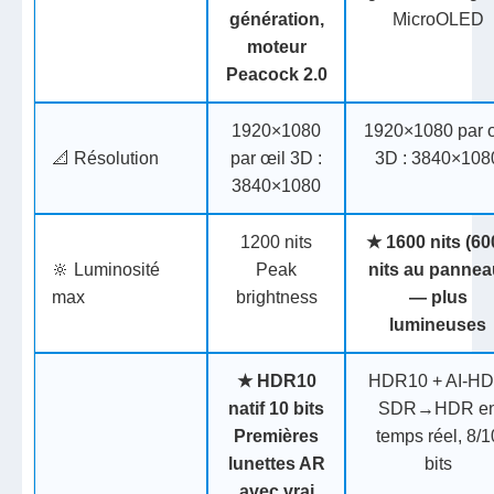
génération,
MicroOLED
moteur
Peacock 2.0
1920×1080
1920×1080 par 
📐 Résolution
par œil
3D :
3D : 3840×108
3840×1080
1200 nits
★
1600 nits
(60
🔆 Luminosité
Peak
nits au pannea
max
brightness
— plus
lumineuses
★
HDR10
HDR10 + AI-H
natif 10 bits
SDR→HDR e
Premières
temps réel, 8/1
lunettes AR
bits
avec vrai