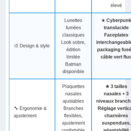
élevé
Lunettes
★
Cyberpun
fumées
translucide
classiques
Faceplates
Look sobre,
interchangeabl
🎨 Design & style
édition
packaging fusé
limitée
câble vert flu
Batman
disponible
Plaquettes
★
3 tailles
nasales
nasales + 3
ajustables
niveaux branc
🔧 Ergonomie &
Branches
Réglage vertica
ajustement
flexibles,
charnières
ajustement
suspendues,
confortable
adaptabilité