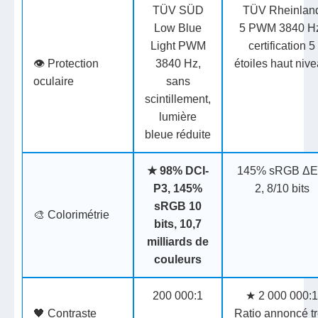
TÜV SÜD
TÜV Rheinlan
Low Blue
5
PWM 3840 H
Light
PWM
certification 5
👁️ Protection
3840 Hz,
étoiles haut niv
oculaire
sans
scintillement,
lumière
bleue réduite
★
98% DCI-
145% sRGB
ΔE
P3, 145%
2, 8/10 bits
sRGB
10
🎨 Colorimétrie
bits, 10,7
milliards de
couleurs
200 000:1
★
2 000 000:
🖤 Contraste
Ratio annoncé t