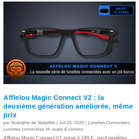
Afflelou Magic Connect V2 : la
deuxième génération améliorée, même
prix
par
Rodolphe de StylistMe
|
Juil 24, 2026
|
Lunettes Connectées
,
Lunettes connectées IA, audio & caméra
Afflelou Magic Connect V2 arrive à 249 € : neuf modèles,