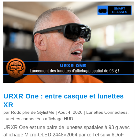
URXR One : entre casque et lunettes
XR
par
Rodolphe de StylistMe
|
Août 4, 2026
|
Lunettes Connectées
,
Lunettes connectées affichage HUD
URXR One est une paire de lunettes spatiales à 93 g avec
affichage Micro-OLED 2448×2064 par œil et suivi 6DoF,