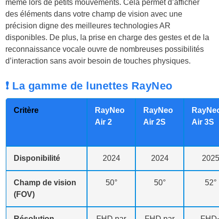
même lors de petits mouvements. Cela permet d’afficher
des éléments dans votre champ de vision avec une
précision digne des meilleures technologies AR
disponibles. De plus, la prise en charge des gestes et de la
reconnaissance vocale ouvre de nombreuses possibilités
d’interaction sans avoir besoin de touches physiques.
❗ La gamme de lunettes RayNeo
Critère
RayNeo
RayNeo
RayNe
Air 2
Air 2S
Air 3S
Disponibilité
2024
2024
202
Champ de vision
50°
50°
52°
(FOV)
Résolution
FHD par
FHD par
FHD