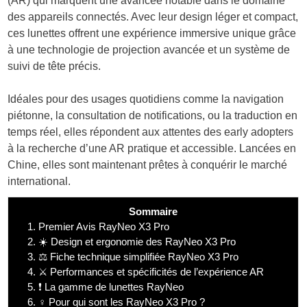
(AR) qui marquent une avancée notable dans le domaine
des appareils connectés. Avec leur design léger et compact,
ces lunettes offrent une expérience immersive unique grâce
à une technologie de projection avancée et un système de
suivi de tête précis.
Idéales pour des usages quotidiens comme la navigation
piétonne, la consultation de notifications, ou la traduction en
temps réel, elles répondent aux attentes des early adopters
à la recherche d’une AR pratique et accessible. Lancées en
Chine, elles sont maintenant prêtes à conquérir le marché
international.
Sommaire
1.
Premier Avis RayNeo X3 Pro
2.
☀️ Design et ergonomie des RayNeo X3 Pro
3.
⚖️ Fiche technique simplifiée RayNeo X3 Pro
4.
⚔️ Performances et spécificités de l’expérience AR
5.
❗ La gamme de lunettes RayNeo
6.
♀️ Pour qui sont les RayNeo X3 Pro ?