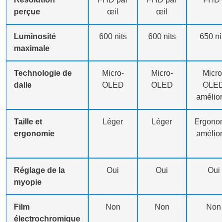
perçue
œil
œil
Luminosité
600 nits
600 nits
650 ni
maximale
Technologie de
Micro-
Micro-
Micro
dalle
OLED
OLED
OLE
amélio
Taille et
Léger
Léger
Ergono
ergonomie
amélio
Réglage de la
Oui
Oui
Oui
myopie
Film
Non
Non
Non
électrochromique