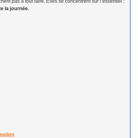
ent pas à tout faire. Elles se concentrent sur l’essentiel :
te la journée.
omotion