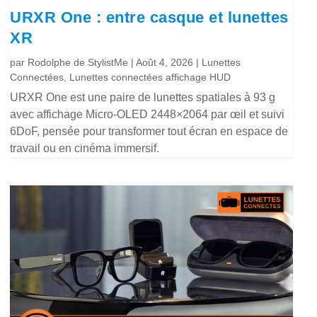
URXR One : entre casque et lunettes
XR
par
Rodolphe de StylistMe
|
Août 4, 2026
|
Lunettes
Connectées
,
Lunettes connectées affichage HUD
URXR One est une paire de lunettes spatiales à 93 g
avec affichage Micro-OLED 2448×2064 par œil et suivi
6DoF, pensée pour transformer tout écran en espace de
travail ou en cinéma immersif.