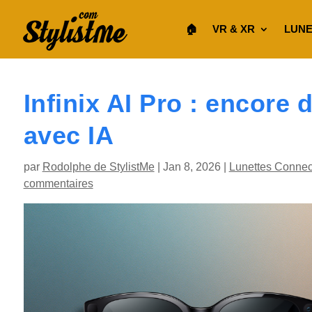
🏠︎
VR & XR
LUNE
Infinix AI Pro : encore
avec IA
par
Rodolphe de StylistMe
|
Jan 8, 2026
|
Lunettes Connec
commentaires