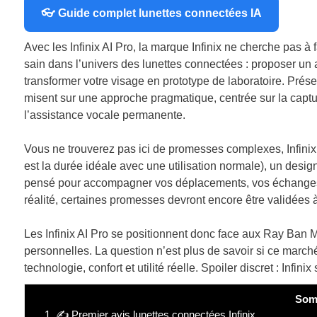
👓 Guide complet lunettes connectées IA
Avec les Infinix AI Pro, la marque Infinix ne cherche pas à fai
sain dans l’univers des lunettes connectées : proposer un as
transformer votre visage en prototype de laboratoire. Pré
misent sur une approche pragmatique, centrée sur la captur
l’assistance vocale permanente.
Vous ne trouverez pas ici de promesses complexes, Infin
est la durée idéale avec une utilisation normale), un desi
pensé pour accompagner vos déplacements, vos échanges et
réalité, certaines promesses devront encore être validées 
Les Infinix AI Pro se positionnent donc face aux Ray Ban 
personnelles. La question n’est plus de savoir si ce marché
technologie, confort et utilité réelle. Spoiler discret : Infini
Som
1.
✍️ Premier avis lunettes connectées Infinix