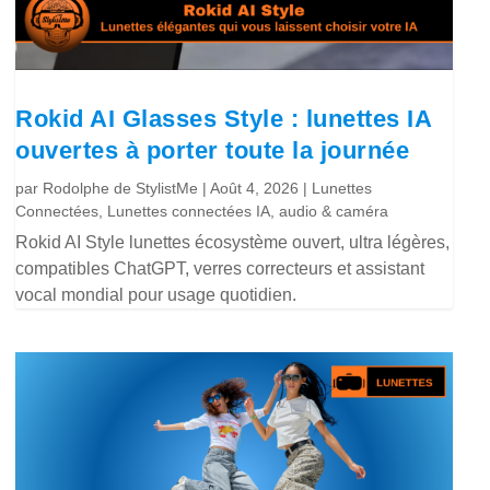
Rokid AI Glasses Style : lunettes IA
ouvertes à porter toute la journée
par
Rodolphe de StylistMe
|
Août 4, 2026
|
Lunettes
Connectées
,
Lunettes connectées IA, audio & caméra
Rokid AI Style lunettes écosystème ouvert, ultra légères,
compatibles ChatGPT, verres correcteurs et assistant
vocal mondial pour usage quotidien.