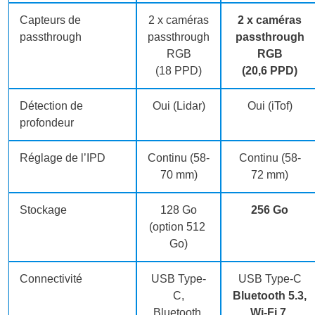
Capteurs de
2 x caméras
2 x caméras
passthrough
passthrough
passthrough
RGB
RGB
(18 PPD)
(20,6 PPD)
Détection de
Oui (Lidar)
Oui (iTof)
profondeur
Réglage de l’IPD
Continu (58-
Continu (58-
70 mm)
72 mm)
Stockage
128 Go
256 Go
(option 512
Go)
Connectivité
USB Type-
USB Type-C
C,
Bluetooth 5.3,
Bluetooth,
Wi-Fi 7