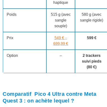
haptique
Poids
515 g (avec
580 g (avec
sangle
sangle rigide)
souple)
Prix
549 € –
599 €
699,99 €
Option
–
2 trackers
suivi pieds
(80 €)
Comparatif Pico 4 Ultra contre Meta
Quest 3 : on achète lequel ?