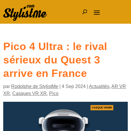
Pico 4 Ultra : le rival
sérieux du Quest 3
arrive en France
par
Rodolphe de StylistMe
|
4 Sep 2024
|
Actualités
,
AR VR
XR
,
Casques VR XR
,
Pico