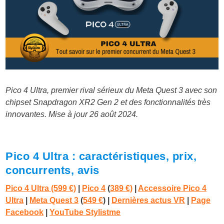
Pico 4 Ultra, premier rival sérieux du Meta Quest 3 avec son
chipset Snapdragon XR2 Gen 2 et des fonctionnalités très
innovantes. Mise à jour 26 août 2024.
Pico 4 Ultra : caractéristiques, prix,
concurrents, avis
Pico 4 Ultra (599 €)
|
Pico 4
(
389 €)
|
Accessoire Pico 4
Ultra
|
Meta Quest 3
(
549 €
)
|
Dernières actus VR
|
Page
Facebook
|
YouTube Stylistme