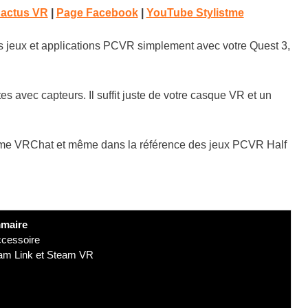
 actus VR
|
Page Facebook
|
YouTube Stylistme
s jeux et applications PCVR simplement avec votre Quest 3,
es avec capteurs. Il suffit juste de votre casque VR et un
me VRChat et même dans la référence des jeux PCVR Half
maire
ccessoire
team Link et Steam VR