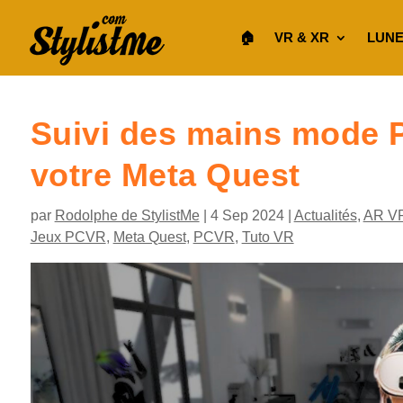
🏠︎
VR & XR
LUNE
Suivi des mains mode P
votre Meta Quest
par
Rodolphe de StylistMe
|
4 Sep 2024
|
Actualités
,
AR V
Jeux PCVR
,
Meta Quest
,
PCVR
,
Tuto VR