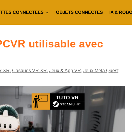
TTES CONNECTEES
OBJETS CONNECTES
IA & ROB
CVR utilisable avec
R XR
,
Casques VR XR
,
Jeux & App VR
,
Jeux Meta Quest
,