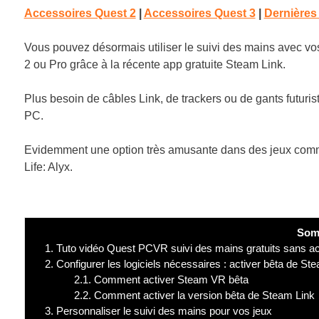
Accessoires Quest 2
|
Accessoires Quest 3
|
Dernières
Vous pouvez désormais utiliser le suivi des mains avec vo
2 ou Pro grâce à la récente app gratuite Steam Link.
Plus besoin de câbles Link, de trackers ou de gants futurist
PC.
Evidemment une option très amusante dans des jeux com
Life: Alyx.
Som
1.
Tuto vidéo Quest PCVR suivi des mains gratuits sans a
2.
Configurer les logiciels nécessaires : activer bêta de S
2.1.
Comment activer Steam VR bêta
2.2.
Comment activer la version bêta de Steam Link
3.
Personnaliser le suivi des mains pour vos jeux