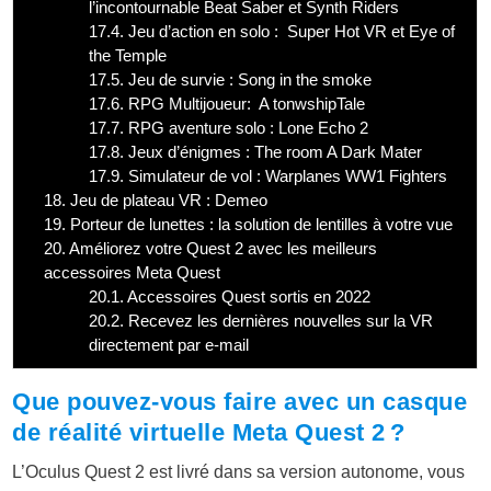
l’incontournable Beat Saber et Synth Riders
17.4.
Jeu d’action en solo : Super Hot VR et Eye of
the Temple
17.5.
Jeu de survie : Song in the smoke
17.6.
RPG Multijoueur: A tonwshipTale
17.7.
RPG aventure solo : Lone Echo 2
17.8.
Jeux d’énigmes : The room A Dark Mater
17.9.
Simulateur de vol : Warplanes WW1 Fighters
18.
Jeu de plateau VR : Demeo
19.
Porteur de lunettes : la solution de lentilles à votre vue
20.
Améliorez votre Quest 2 avec les meilleurs
accessoires Meta Quest
20.1.
Accessoires Quest sortis en 2022
20.2.
Recevez les dernières nouvelles sur la VR
directement par e-mail
Que pouvez-vous faire avec un casque
de réalité virtuelle Meta Quest 2 ?
L’Oculus Quest 2 est livré dans sa version autonome, vous