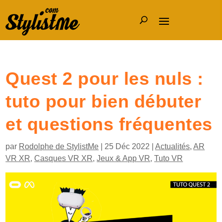
Quest 2 pour les nuls :
tuto pour bien débuter
et questions fréquentes
par
Rodolphe de StylistMe
|
25 Déc 2022
|
Actualités
,
AR
VR XR
,
Casques VR XR
,
Jeux & App VR
,
Tuto VR