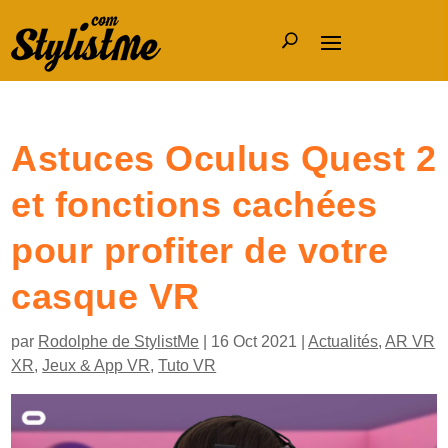
Astuces Oculus Quest 2
et fonctions cachées
pour profiter de votre
casque VR
par
Rodolphe de StylistMe
|
16 Oct 2021
|
Actualités
,
AR VR
XR
,
Jeux & App VR
,
Tuto VR