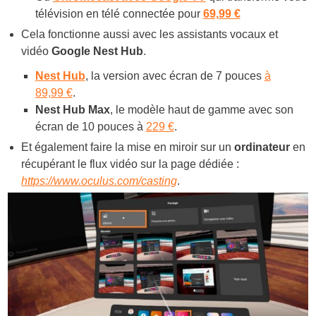
télévision en télé connectée pour
69,99 €
Cela fonctionne aussi avec les assistants vocaux et
vidéo
Google Nest Hub
.
Nest Hub
, la version avec écran de 7 pouces
à
89,99 €
.
Nest Hub Max
, le modèle haut de gamme avec son
écran de 10 pouces à
229 €
.
Et également faire la mise en miroir sur un
ordinateur
en
récupérant le flux vidéo sur la page dédiée :
https://www.oculus.com/casting
.