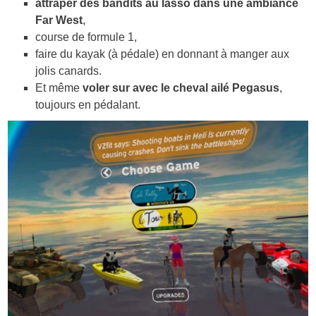
attraper des bandits au lasso dans une ambiance
Far West
,
course de formule 1,
faire du kayak (à pédale) en donnant à manger aux
jolis canards.
Et même
voler sur avec le cheval ailé Pegasus
,
toujours en pédalant.