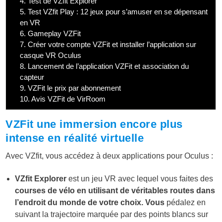
4.
Test de VZfit Explorer
5.
Test VZfit Play : 12 jeux pour s’amuser en se dépensant
en VR
6.
Gameplay VZFit
7.
Créer votre compte VZFit et installer l’application sur
casque VR Oculus
8.
Lancement de l’application VZFit et association du
capteur
9.
VZFit le prix par abonnement
10.
Avis VZFit de VirRoom
VZFit une immersion encore plus
intense en réalité virtuelle
Avec VZfit, vous accédez à deux applications pour Oculus :
VZfit Explorer
est un jeu VR avec lequel vous faites des
courses de vélo en utilisant de véritables routes dans
l’endroit du monde de votre choix. Vous
pédalez en
suivant la trajectoire marquée par des points blancs sur