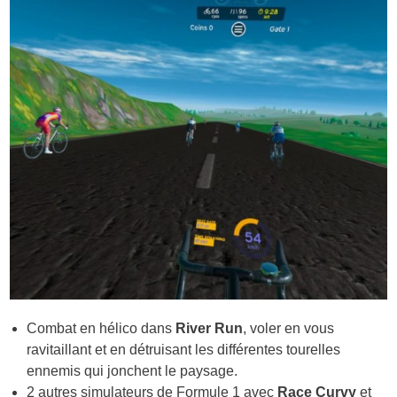
Combat en hélico dans
River Run
, voler en vous
ravitaillant et en détruisant les différentes tourelles
ennemis qui jonchent le paysage.
2 autres simulateurs de Formule 1 avec
Race Curvy
et