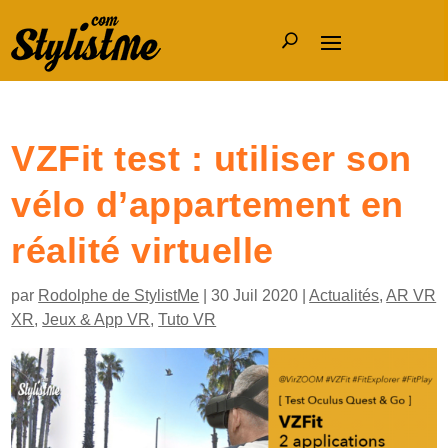
VZFit test : utiliser son
vélo d’appartement en
réalité virtuelle
par
Rodolphe de StylistMe
|
30 Juil 2020
|
Actualités
,
AR VR
XR
,
Jeux & App VR
,
Tuto VR