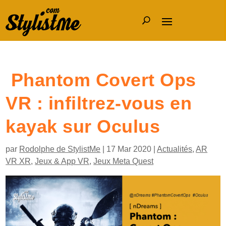
Phantom Covert Ops
VR : infiltrez-vous en
kayak sur Oculus
par
Rodolphe de StylistMe
|
17 Mar 2020
|
Actualités
,
AR
VR XR
,
Jeux & App VR
,
Jeux Meta Quest