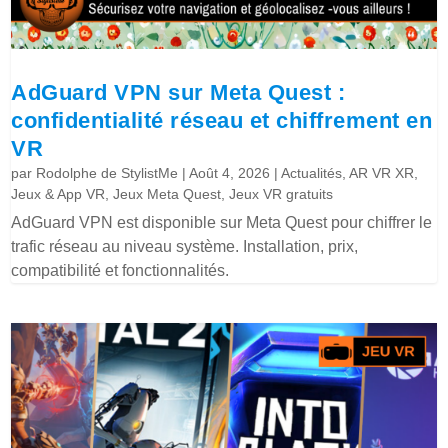
AdGuard VPN sur Meta Quest :
confidentialité réseau et chiffrement en
VR
par
Rodolphe de StylistMe
|
Août 4, 2026
|
Actualités
,
AR VR XR
,
Jeux & App VR
,
Jeux Meta Quest
,
Jeux VR gratuits
AdGuard VPN est disponible sur Meta Quest pour chiffrer le
trafic réseau au niveau système. Installation, prix,
compatibilité et fonctionnalités.