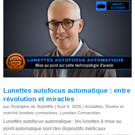
Lunettes autofocus automatique : entre
révolution et miracles
par
Rodolphe de StylistMe
|
Août 6, 2026
|
Actualités
,
Etudes et
marché lunettes connectées
,
Lunettes Connectées
Lunettes autofocus automatique : les lunettes à mise au
point automatique sont des dispositifs médicaux