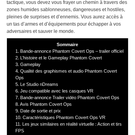
tactique, vous devez vous frayer un chemin à travers des
zones humides sablonneuses, dangereuses et hostiles,
pleines de surprises et d’ennemis. Vous aurez accès à
un tas d’armes et d’équipements pour échapper à vos
adversaires et sauver le monde.
Sommaire
1.
Bande-annonce Phantom Covert Ops – trailer officiel
2.
L’histoire et le Gameplay Phantom Covert
3.
Gameplay
4.
Qualité des graphismes et audio Phantom Covert
Ops
5.
Le Studio nDreams
6.
Jeu compatible avec les casques VR
7.
Bande-annonce Trailer vidéo Phantom Covert Ops
8.
Avis Phantom Covert Ops
9.
Date de sortie et prix
10.
Caractéristiques Phantom Covert Ops VR
11.
Les jeux similaires en réalité virtuelle : Action et tirs
FPS