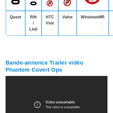
Quest
Rift
HTC
Valve
WindowsMR
/
Vive
Link
Bande-annonce Trailer vidéo
Phantom Covert Ops