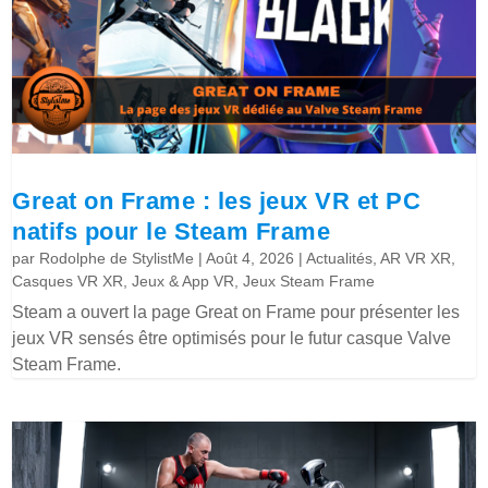
Great on Frame : les jeux VR et PC
natifs pour le Steam Frame
par
Rodolphe de StylistMe
|
Août 4, 2026
|
Actualités
,
AR VR XR
,
Casques VR XR
,
Jeux & App VR
,
Jeux Steam Frame
Steam a ouvert la page Great on Frame pour présenter les
jeux VR sensés être optimisés pour le futur casque Valve
Steam Frame.