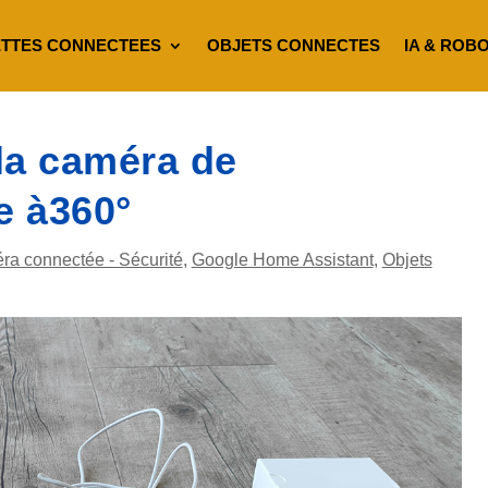
TTES CONNECTEES
OBJETS CONNECTES
IA & ROB
 la caméra de
e à360°
a connectée - Sécurité
,
Google Home Assistant
,
Objets