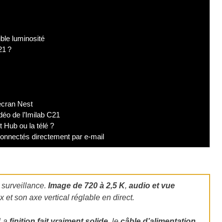
ble luminosité
21 ?
 écran Nest
déo de l’Imilab C21
Hub ou la télé ?
connectés directement par e-mail
 surveillance.
Image de 720 à 2,5 K
,
audio et vue
x et son axe vertical réglable en direct.
La
finition fait vraiment solide
, le
câble d’alimentation