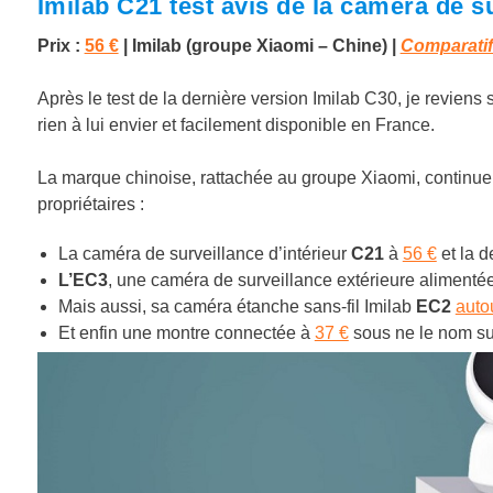
Imilab C21 test avis de la caméra de s
Prix :
56 €
|
Imilab (groupe Xiaomi – Chine)
|
Comparatif
Après le test de la dernière version Imilab C30, je revien
rien à lui envier et facilement disponible en France.
La marque chinoise, rattachée au groupe Xiaomi, continu
propriétaires :
La caméra de surveillance d’intérieur
C21
à
56 €
et la 
L’EC3
, une caméra de surveillance extérieure alimentée
Mais aussi, sa caméra étanche sans-fil Imilab
EC2
auto
Et enfin une montre connectée à
37 €
sous ne le nom s