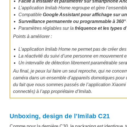
Facile à installer et paramétrer sur smartphone An
L’application Imilab Home regroupe et gère l’ensemb
Compatible
Google Assistant pour affichage sur u
Surveillance permanente ou programmable à 360° 
Paramètres réglables sur la
fréquence et les types d
Points à améliorer :
L’application Imilab Home ne permet pas de créer des 
La réactivité du suivi d’une personne en mouvement es
Un intervalle de détection librement paramétrable sera
Au final, je peux lui faire un seul reproche, qui ne concer
caméra dans un ensemble d’appareils domotiques pour un 
du fait que nous sommes passés de l’application Xiaomi
connectés) à l’app propriétaire d’Imilab.
Unboxing, design de l’Imilab C21
Comme pour la dernière C30, le packaging est identique, to