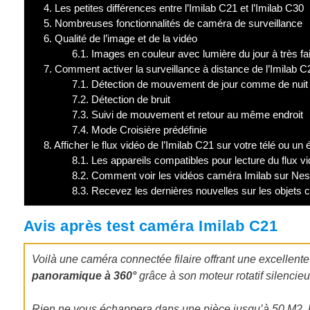
4.
Les petites différences entre l’Imilab C21 et l’Imilab C30
5.
Nombreuses fonctionnalités de caméra de surveillance
6.
Qualité de l’image et de la vidéo
6.1.
Images en couleur avec lumière du jour à très fai
7.
Comment activer la surveillance à distance de l’Imilab C
7.1.
Détection de mouvement de jour comme de nuit
7.2.
Détection de bruit
7.3.
Suivi de mouvement et retour au même endroit
7.4.
Mode Croisière prédéfinie
8.
Afficher le flux vidéo de l’Imilab C21 sur votre télé ou un
8.1.
Les appareils compatibles pour lecture du flux vi
8.2.
Comment voir les vidéos caméra Imilab sur Nest 
8.3.
Recevez les dernières nouvelles sur les objets 
Avis après test caméra Imilab C21
Voilà une caméra connectée filaire offrant une excellente
panoramique à 360°
grâce à son moteur rotatif silencieu
Rien ne vous échappera dans une pièce jusqu’à 50 M2. 