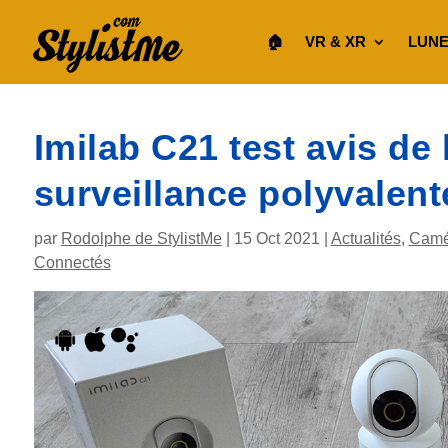
🏠︎
VR & XR
LUNE
Imilab C21 test avis de
surveillance polyvalent
par
Rodolphe de StylistMe
|
15 Oct 2021
|
Actualités
,
Camér
Connectés