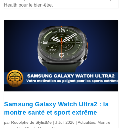
Health pour le bien-être.
Samsung Galaxy Watch Ultra2 : la
montre santé et sport extrême
par
Rodolphe de StylistMe
|
J Juil 2026
|
Actualités
,
Montre