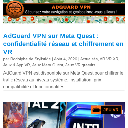
AdGuard VPN sur Meta Quest :
confidentialité réseau et chiffrement en
VR
par
Rodolphe de StylistMe
|
Août 4, 2026
|
Actualités
,
AR VR XR
,
Jeux & App VR
,
Jeux Meta Quest
,
Jeux VR gratuits
AdGuard VPN est disponible sur Meta Quest pour chiffrer le
trafic réseau au niveau système. Installation, prix,
compatibilité et fonctionnalités.