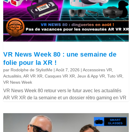
VR News Week 80 : une semaine de
folie pour la XR !
par
Rodolphe de StylistMe
|
Août 7, 2026
|
Accessoires VR
,
Actualités
,
AR VR XR
,
Casques VR XR
,
Jeux & App VR
,
Tuto VR
,
VR News Week
VR News Week 80 retour vers le futur avec les actualités
AR VR XR de la semaine et un dossier rétro gaming en VR