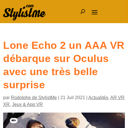
Lone Echo 2 un AAA VR
débarque sur Oculus
avec une très belle
surprise
par
Rodolphe de StylistMe
|
21 Juil 2021
|
Actualités
,
AR VR
XR
,
Jeux & App VR