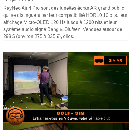
RayNeo Air 4 Pro sont des lunettes écran AR grand public
qui se distinguent par leur compatibilité HDR10 10 bits, leur
affichage Micro-OLED 120 Hz jusqu’à 1200 nits et leur
système audio signé Bang & Olufsen. Vendues autour de
299 $ (environ 275 à 325 €), elles...