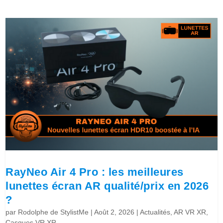
RayNeo Air 4 Pro : les meilleures
lunettes écran AR qualité/prix en 2026
?
par
Rodolphe de StylistMe
|
Août 2, 2026
|
Actualités
,
AR VR XR
,
Casques VR XR