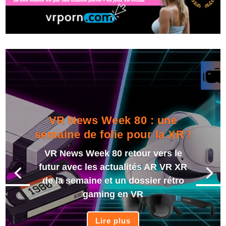
VR News Week 80 : une
semaine de folie pour la XR !
VR News Week 80 retour vers le
futur avec les actualités AR VR XR
de la semaine et un dossier rétro
gaming en VR
Lire plus