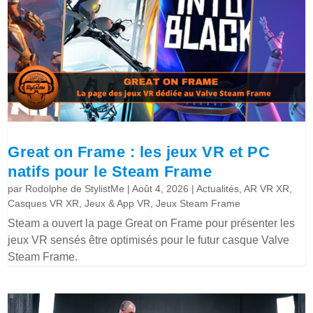
Great on Frame : les jeux VR et PC
natifs pour le Steam Frame
par
Rodolphe de StylistMe
|
Août 4, 2026
|
Actualités
,
AR VR XR
,
Casques VR XR
,
Jeux & App VR
,
Jeux Steam Frame
Steam a ouvert la page Great on Frame pour présenter les
jeux VR sensés être optimisés pour le futur casque Valve
Steam Frame.