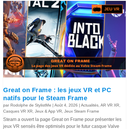
Great on Frame : les jeux VR et PC
natifs pour le Steam Frame
par
Rodolphe de StylistMe
|
Août 4, 2026
|
Actualités
,
AR VR XR
,
Casques VR XR
,
Jeux & App VR
,
Jeux Steam Frame
Steam a ouvert la page Great on Frame pour présenter les
jeux VR sensés être optimisés pour le futur casque Valve