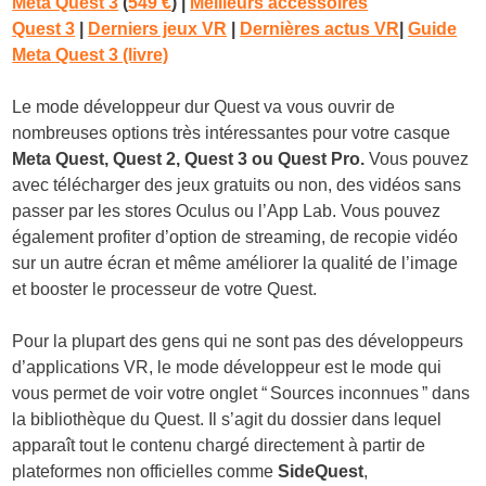
Meta Quest 3
(
549 €
)
|
Meilleurs accessoires
Quest 3
|
Derniers jeux VR
|
Dernières actus VR
|
Guide
Meta Quest 3 (livre)
Le mode développeur dur Quest va vous ouvrir de
nombreuses options très intéressantes pour votre casque
Meta Quest, Quest 2, Quest 3 ou Quest Pro.
Vous pouvez
avec télécharger des jeux gratuits ou non, des vidéos sans
passer par les stores Oculus ou l’App Lab. Vous pouvez
également profiter d’option de streaming, de recopie vidéo
sur un autre écran et même améliorer la qualité de l’image
et booster le processeur de votre Quest.
Pour la plupart des gens qui ne sont pas des développeurs
d’applications VR, le mode développeur est le mode qui
vous permet de voir votre onglet “ Sources inconnues ” dans
la bibliothèque du Quest. Il s’agit du dossier dans lequel
apparaît tout le contenu chargé directement à partir de
plateformes non officielles comme
SideQuest
,