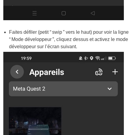
Faites défiler (petit “ swip ” vers le haut) pour voir la ligne
“ Mode développeur ”, cliquez dessus et activez le mode
développeur sur l’écran suivant.