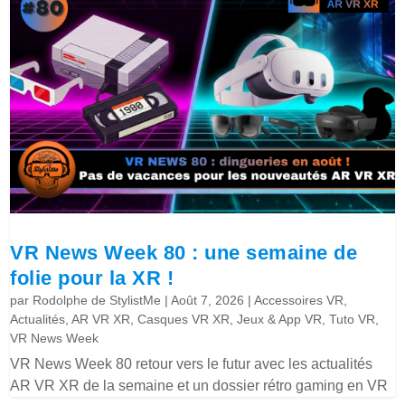
VR News Week 80 : une semaine de
folie pour la XR !
par
Rodolphe de StylistMe
|
Août 7, 2026
|
Accessoires VR
,
Actualités
,
AR VR XR
,
Casques VR XR
,
Jeux & App VR
,
Tuto VR
,
VR News Week
VR News Week 80 retour vers le futur avec les actualités
AR VR XR de la semaine et un dossier rétro gaming en VR