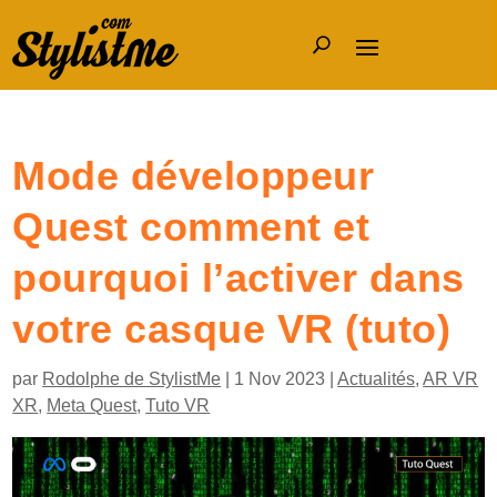
Mode développeur
Quest comment et
pourquoi l’activer dans
votre casque VR (tuto)
par
Rodolphe de StylistMe
|
1 Nov 2023
|
Actualités
,
AR VR
XR
,
Meta Quest
,
Tuto VR