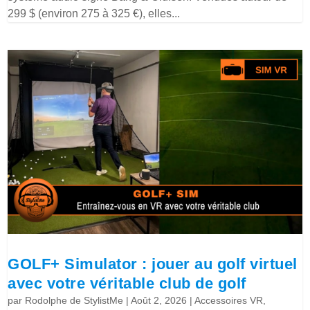
299 $ (environ 275 à 325 €), elles...
GOLF+ Simulator : jouer au golf virtuel
avec votre véritable club de golf
par
Rodolphe de StylistMe
|
Août 2, 2026
|
Accessoires VR
,