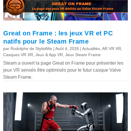
Great on Frame : les jeux VR et PC
natifs pour le Steam Frame
par
Rodolphe de StylistMe
|
Août 4, 2026
|
Actualités
,
AR VR XR
,
Casques VR XR
,
Jeux & App VR
,
Jeux Steam Frame
Steam a ouvert la page Great on Frame pour présenter les
jeux VR sensés être optimisés pour le futur casque Valve
Steam Frame.