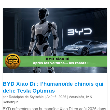
BYD Xiao Di : l’humanoïde chinois qui
défie Tesla Optimus
par
Rodolphe de StylistMe
|
Août 6, 2026
|
Actualités
,
IA &
Robotique
BYD présentera son humanoïde Xiao Di en août 2026 dans