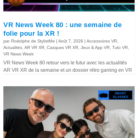
VR News Week 80 : une semaine de
folie pour la XR !
par
Rodolphe de StylistMe
|
Août 7, 2026
|
Accessoires VR
,
Actualités
,
AR VR XR
,
Casques VR XR
,
Jeux & App VR
,
Tuto VR
,
VR News Week
VR News Week 80 retour vers le futur avec les actualités
AR VR XR de la semaine et un dossier rétro gaming en VR