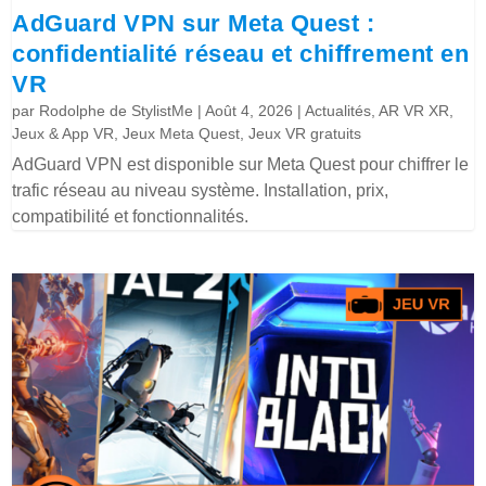
AdGuard VPN sur Meta Quest :
confidentialité réseau et chiffrement en
VR
par
Rodolphe de StylistMe
|
Août 4, 2026
|
Actualités
,
AR VR XR
,
Jeux & App VR
,
Jeux Meta Quest
,
Jeux VR gratuits
AdGuard VPN est disponible sur Meta Quest pour chiffrer le
trafic réseau au niveau système. Installation, prix,
compatibilité et fonctionnalités.