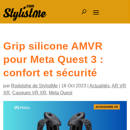
Grip silicone AMVR
pour Meta Quest 3 :
confort et sécurité
par
Rodolphe de StylistMe
|
16 Oct 2023
|
Actualités
,
AR VR
XR
,
Casques VR XR
,
Meta Quest