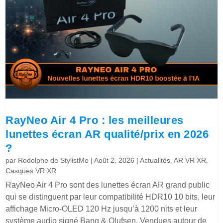
RayNeo Air 4 Pro : les meilleures
lunettes écran AR qualité/prix en 2026
?
par
Rodolphe de StylistMe
|
Août 2, 2026
|
Actualités
,
AR VR XR
,
Casques VR XR
RayNeo Air 4 Pro sont des lunettes écran AR grand public
qui se distinguent par leur compatibilité HDR10 10 bits, leur
affichage Micro-OLED 120 Hz jusqu’à 1200 nits et leur
système audio signé Bang & Olufsen. Vendues autour de