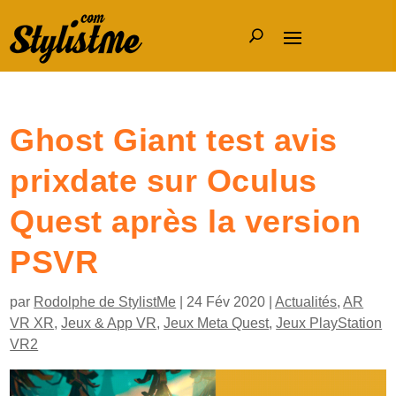
Ghost Giant test avis
prixdate sur Oculus
Quest après la version
PSVR
par
Rodolphe de StylistMe
|
24 Fév 2020
|
Actualités
,
AR
VR XR
,
Jeux & App VR
,
Jeux Meta Quest
,
Jeux PlayStation
VR2