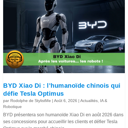
BYD Xiao Di : l’humanoïde chinois qui
défie Tesla Optimus
par
Rodolphe de StylistMe
|
Août 6, 2026
|
Actualités
,
IA &
Robotique
BYD présentera son humanoïde Xiao Di en août 2026 dans
ses concessions pour accueillir les clients et défier Tesla