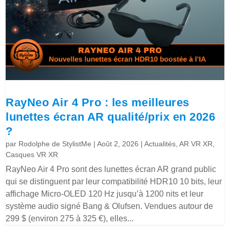
RayNeo Air 4 Pro : les meilleures
lunettes écran AR qualité/prix en 2026
?
par
Rodolphe de StylistMe
|
Août 2, 2026
|
Actualités
,
AR VR XR
,
Casques VR XR
RayNeo Air 4 Pro sont des lunettes écran AR grand public
qui se distinguent par leur compatibilité HDR10 10 bits, leur
affichage Micro-OLED 120 Hz jusqu’à 1200 nits et leur
système audio signé Bang & Olufsen. Vendues autour de
299 $ (environ 275 à 325 €), elles...