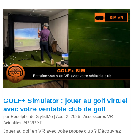
GOLF+ Simulator : jouer au golf virtuel
avec votre véritable club de golf
par
Rodolphe de StylistMe
|
Août 2, 2026
|
Accessoires VR
,
Actualités
,
AR VR XR
Jouer au golf en VR avec votre propre club ? Découvrez