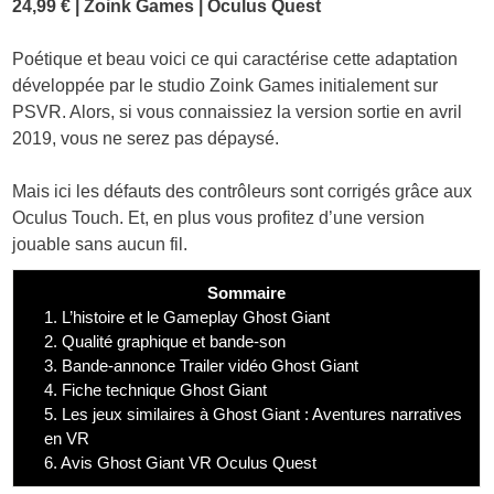
24,99 € | Zoink Games | Oculus Quest
Poétique et beau voici ce qui caractérise cette adaptation
développée par le studio Zoink Games initialement sur
PSVR. Alors, si vous connaissiez la version sortie en avril
2019, vous ne serez pas dépaysé.
Mais ici les défauts des contrôleurs sont corrigés grâce aux
Oculus Touch. Et, en plus vous profitez d’une version
jouable sans aucun fil.
Sommaire
1.
L’histoire et le Gameplay Ghost Giant
2.
Qualité graphique et bande-son
3.
Bande-annonce Trailer vidéo Ghost Giant
4.
Fiche technique Ghost Giant
5.
Les jeux similaires à Ghost Giant : Aventures narratives
en VR
6.
Avis Ghost Giant VR Oculus Quest