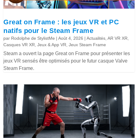
Great on Frame : les jeux VR et PC
natifs pour le Steam Frame
par
Rodolphe de StylistMe
|
Août 4, 2026
|
Actualités
,
AR VR XR
,
Casques VR XR
,
Jeux & App VR
,
Jeux Steam Frame
Steam a ouvert la page Great on Frame pour présenter les
jeux VR sensés être optimisés pour le futur casque Valve
Steam Frame.