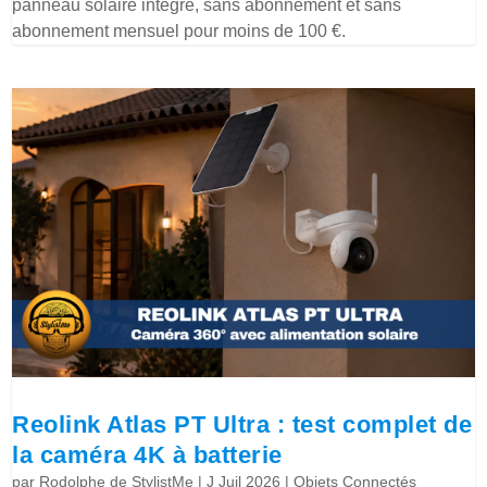
panneau solaire intégré, sans abonnement et sans
abonnement mensuel pour moins de 100 €.
Reolink Atlas PT Ultra : test complet de
la caméra 4K à batterie
par
Rodolphe de StylistMe
|
J Juil 2026
|
Objets Connectés