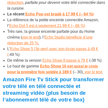
réduction
,
parfaite pour devenir votre télé connectée dans
la cuisine.
Le récent
Echo Pop est bradé à 17,99 € (– 64 %)
La référence de la petite enceinte connectée Amazon,
l’
Echo Dot 5 est à seulement 21,99 € (– 66 %)
Très rare
, la grosse enceinte parfaite pour du Home
cinéma (
voir le test
),
l’
Echo Studio bénéficie d’une
réduction de 25 %
,
L’
Echo Show 5 (3e gen) avec son écran passe à 49 €
(
-49 %)
De même la version
Echo Show 8 passe à 79 €
(-38 %)
Le haut de gamme
Echo Show 10 est aussi je crois
pour la première fois soldée à 189 €
(– 30),
voir le test
.
Amazon Fire Tv Stick pour transformer
votre télé en télé connectée et
streaming vidéo (plus besoin de
l’abonnement télé de votre box)