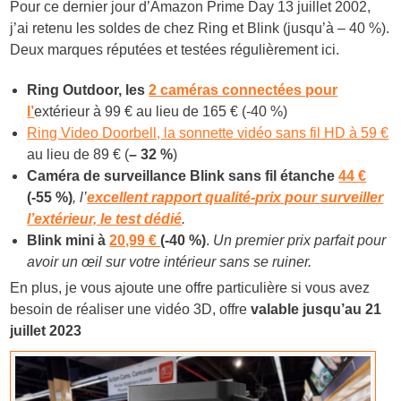
Pour ce dernier jour d’Amazon Prime Day 13 juillet 2002,
j’ai retenu les soldes de chez Ring et Blink (jusqu’à – 40 %).
Deux marques réputées et testées régulièrement ici.
Ring Outdoor, les
2 caméras connectées pour
l’
extérieur à 99 € au lieu de 165 € (-40 %)
Ring Video Doorbell, la sonnette vidéo sans fil HD à 59 €
au lieu de 89 € (
– 32 %
)
Caméra de surveillance Blink sans fil étanche
44 €
(-55 %)
, l’
excellent rapport qualité-prix pour surveiller
l’extérieur, le test dédié
.
Blink mini à
20,99 €
(-40 %)
.
Un premier prix parfait pour
avoir un œil sur votre intérieur sans se ruiner.
En plus, je vous ajoute une offre particulière si vous avez
besoin de réaliser une vidéo 3D, offre
valable jusqu’au 21
juillet 2023