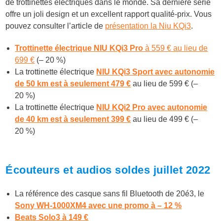
de trottinettes électriques dans le monde. Sa dernière série
offre un joli design et un excellent rapport qualité-prix. Vous
pouvez consulter l’article de
présentation la Niu KQi3
.
Trottinette électrique NIU KQi3 Pro
à 559 € au lieu de
699 €
(– 20 %)
La trottinette électrique
NIU KQi3 Sport avec autonomie
de 50 km est à seulement 479 €
au lieu de 599 € (–
20 %)
La trottinette électrique
NIU KQi2 Pro avec autonomie
de 40 km est à seulement 399 €
au lieu de 499 € (–
20 %)
Écouteurs et audios soldes juillet 2022
La référence des c
asque sans fil Bluetooth de 20é3, le
Sony WH-1000XM4 avec une promo à – 12 %
Beats Solo3 à 149 €