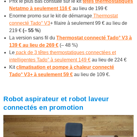
Prix le plus bas constaté sur le kit
têtes thermostatiques
Netatmo à seulement 116 €
au lieu de 199 €
Enorme promo sur le kit de démarrage
Thermostat
connecté Tado° V3
+ filaire à seulement 99 € au lieu de
219 €
(– 55 %
)
La version sans fil du
Thermostat connecté Tado° V3 à
139 € au lieu de 269 €
(– 48 %)
Le
pack de 3 têtes thermostatiques connectées et
intelligentes Tado° à seulement 149 €
au lieu de 224 €
Kit
climatisation et pompe à chaleur connecté
Tado° V3+ à seulement 59 €
au lieu de 109 €.
Robot aspirateur et robot laveur
connectés en promotion