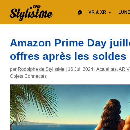
🏠︎
VR & XR
LUNE
Amazon Prime Day juill
offres après les soldes
par
Rodolphe de StylistMe
|
16 Juil 2024
|
Actualités
,
AR V
Objets Connectés