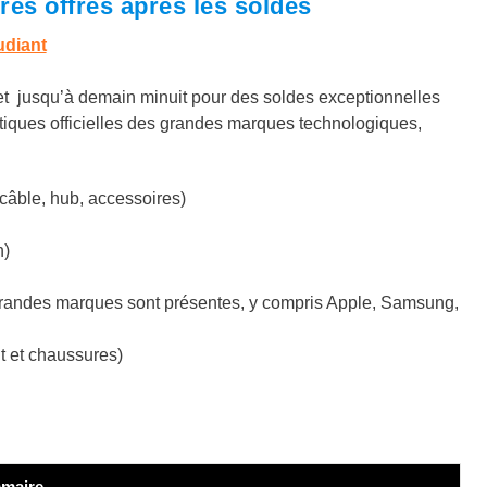
res offres après les soldes
diant
 et jusqu’à demain minuit pour des soldes exceptionnelles
outiques officielles des grandes marques technologiques,
 câble, hub, accessoires)
n)
grandes marques sont présentes, y compris Apple, Samsung,
nt et chaussures)
maire