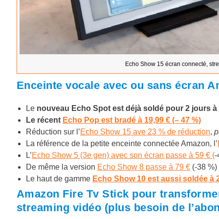
Echo Show 15 écran connecté, stre
Enceinte vocale avec ou sans écran A
Le
nouveau Echo Spot est déjà soldé pour 2 jours à
Le récent
Echo Pop est bradé à 19,99 € (– 47 %)
Réduction sur l’
Echo Show 15 ave 23 % de réduction
,
p
La référence de la petite enceinte connectée Amazon,
l’
L’
Echo Show 5 (3e gen) avec son écran passe à 59 € (
-
De même la version
Echo Show 8 passe à 79 €
(-38 %)
Le haut de gamme
Echo Show 10 est aussi soldée à 
Amazon Fire Tv Stick pour transformer 
streaming vidéo (plus besoin de l’abo