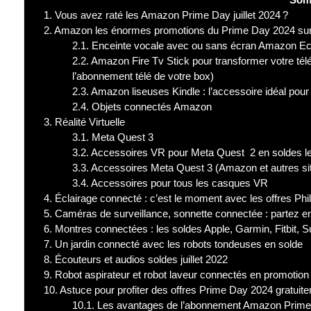
1.
Vous avez raté les Amazon Prime Day juillet 2024 ?
2.
Amazon les énormes promotions du Prime Day 2024 sur se
2.1.
Enceinte vocale avec ou sans écran Amazon Ech
2.2.
Amazon Fire Tv Stick pour transformer votre télé
l’abonnement télé de votre box)
2.3.
Amazon liseuses Kindle : l’accessoire idéal pou
2.4.
Objets connectés Amazon
3.
Réalité Virtuelle
3.1.
Meta Quest 3
3.2.
Accessoires VR pour Meta Quest 2 en soldes le 
3.3.
Accessoires Meta Quest 3 (Amazon et autres sites
3.4.
Accessoires pour tous les casques VR
4.
Éclairage connecté : c’est le moment avec les offres Phi
5.
Caméras de surveillance, sonnette connectée : partez e
6.
Montres connectées : les soldes Apple, Garmin, Fitbit, S
7.
Un jardin connecté avec les robots tondeuses en solde
8.
Écouteurs et audios soldes juillet 2022
9.
Robot aspirateur et robot laveur connectés en promotion
10.
Astuce pour profiter des offres Prime Day 2024 gratuit
10.1.
Les avantages de l’abonnement Amazon Prime