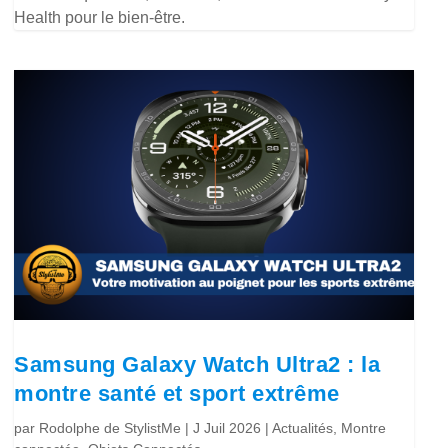
Health pour le bien-être.
Samsung Galaxy Watch Ultra2 : la
montre santé et sport extrême
par
Rodolphe de StylistMe
|
J Juil 2026
|
Actualités
,
Montre