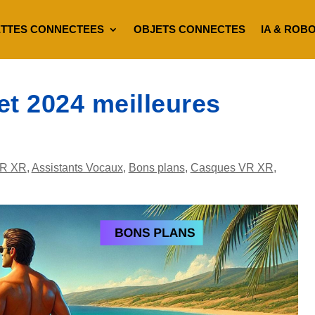
TTES CONNECTEES
OBJETS CONNECTES
IA & ROB
et 2024 meilleures
R XR
,
Assistants Vocaux
,
Bons plans
,
Casques VR XR
,