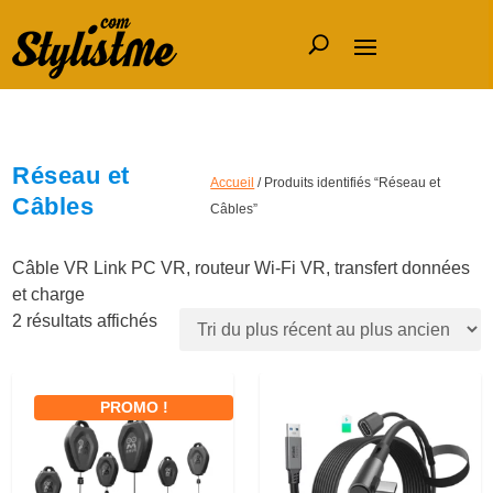
Réseau et
Accueil
/ Produits identifiés “Réseau et
Câbles
Câbles”
Câble VR Link PC VR, routeur Wi-Fi VR, transfert données
et charge
T
2 résultats affichés
r
i
é
PROMO !
d
u
p