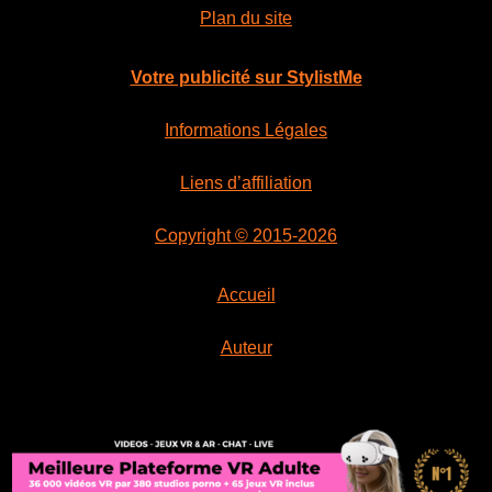
a
l
Plan du site
e
l
e
n
é
s
Votre publicité sur StylistMe
t
t
a
Informations Légales
i
:
Liens d’affiliation
t
3
7
Copyright © 2015-2026
:
,
4
8
Accueil
0
5
,
Auteur
4
€
0
.
€
.