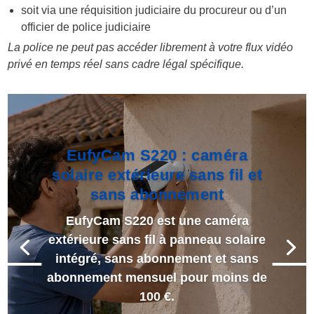
soit via une réquisition judiciaire du procureur ou d’un
officier de police judiciaire
La police ne peut pas accéder librement à votre flux vidéo
privé en temps réel sans cadre légal spécifique.
EufyCam S220 : caméra
solaire extérieure sans fil et
sans abonnement
EufyCam S220 est une caméra
extérieure sans fil à panneau solaire
intégré, sans abonnement et sans
abonnement mensuel pour moins de
100 €.