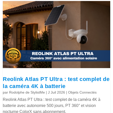
Reolink Atlas PT Ultra : test complet de
la caméra 4K à batterie
par
Rodolphe de StylistMe
|
J Juil 2026
|
Objets Connectés
Reolink Atlas PT Ultra : test complet de la caméra 4K à
batterie avec autonomie 500 jours, PT 360° et vision
nocturne ColorX sans abonnement.