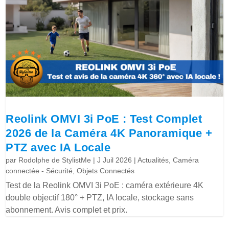
Reolink OMVI 3i PoE : Test Complet
2026 de la Caméra 4K Panoramique +
PTZ avec IA Locale
par
Rodolphe de StylistMe
|
J Juil 2026
|
Actualités
,
Caméra
connectée - Sécurité
,
Objets Connectés
Test de la Reolink OMVI 3i PoE : caméra extérieure 4K
double objectif 180° + PTZ, IA locale, stockage sans
abonnement. Avis complet et prix.