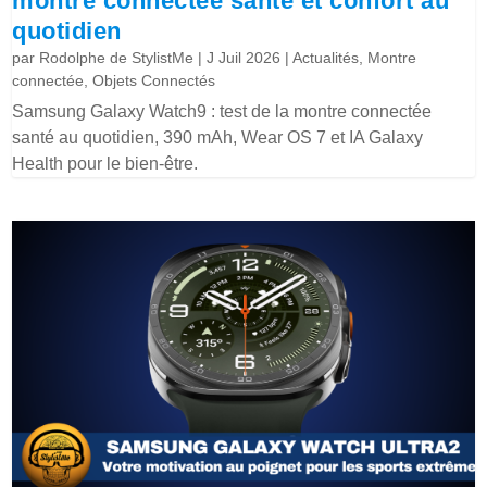
montre connectée santé et confort au
quotidien
par
Rodolphe de StylistMe
|
J Juil 2026
|
Actualités
,
Montre
connectée
,
Objets Connectés
Samsung Galaxy Watch9 : test de la montre connectée
santé au quotidien, 390 mAh, Wear OS 7 et IA Galaxy
Health pour le bien-être.