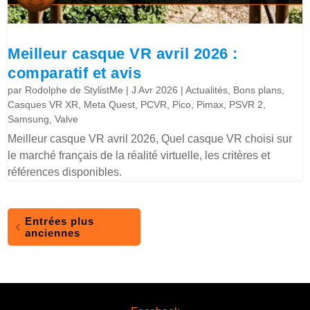
Meilleur casque VR avril 2026 :
comparatif et avis
par
Rodolphe de StylistMe
|
J Avr 2026
|
Actualités
,
Bons plans
,
Casques VR XR
,
Meta Quest
,
PCVR
,
Pico
,
Pimax
,
PSVR 2
,
Samsung
,
Valve
Meilleur casque VR avril 2026, Quel casque VR choisi sur
le marché français de la réalité virtuelle, les critères et
références disponibles.
Entrées plus
anciennes