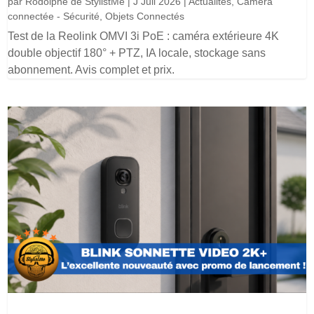
par
Rodolphe de StylistMe
|
J Juil 2026
|
Actualités
,
Caméra
connectée - Sécurité
,
Objets Connectés
Test de la Reolink OMVI 3i PoE : caméra extérieure 4K
double objectif 180° + PTZ, IA locale, stockage sans
abonnement. Avis complet et prix.