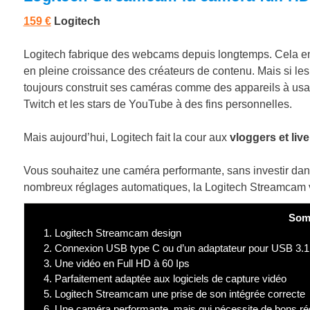
159 €
Logitech
Logitech fabrique des webcams depuis longtemps. Cela en a
en pleine croissance des créateurs de contenu. Mais si l
toujours construit ses caméras comme des appareils à usage 
Twitch et les stars de YouTube à des fins personnelles.
Mais aujourd’hui, Logitech fait la cour aux
vloggers et liv
Vous souhaitez une caméra performante, sans investir dans
nombreux réglages automatiques, la Logitech Streamcam v
Som
1.
Logitech Streamcam design
2.
Connexion USB type C ou d’un adaptateur pour USB 3.1
3.
Une vidéo en Full HD à 60 Ips
4.
Parfaitement adaptée aux logiciels de capture vidéo
5.
Logitech Streamcam une prise de son intégrée correcte
6.
Une caméra performante, mais qui nécessite de bons ré