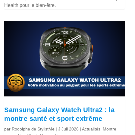
Health pour le bien-être.
Samsung Galaxy Watch Ultra2 : la
montre santé et sport extrême
par
Rodolphe de StylistMe
|
J Juil 2026
|
Actualités
,
Montre