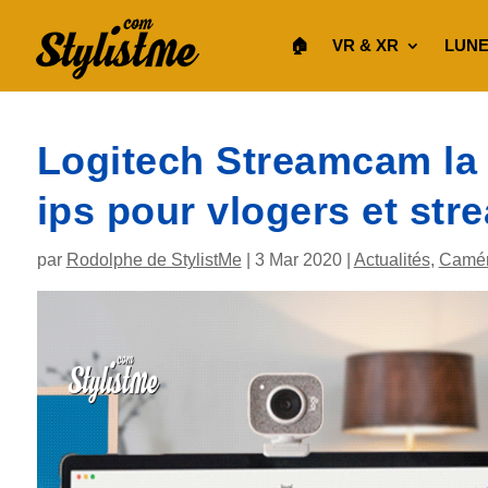
🏠︎
VR & XR
LUNE
Logitech Streamcam la 
ips pour vlogers et str
par
Rodolphe de StylistMe
|
3 Mar 2020
|
Actualités
,
Camér