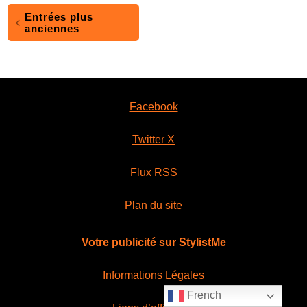
Entrées plus
anciennes
Facebook
Twitter X
Flux RSS
Plan du site
Votre publicité sur StylistMe
Informations Légales
French