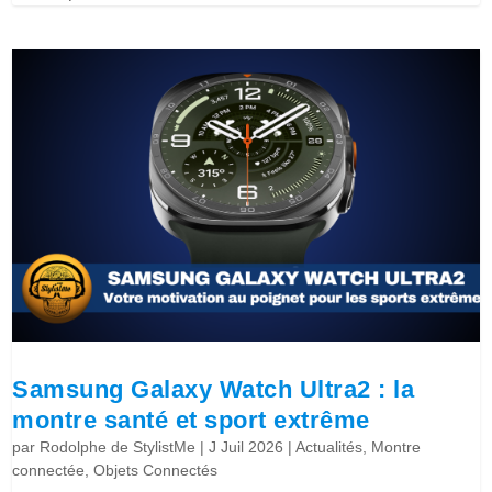
Samsung Galaxy Watch Ultra2 : la
montre santé et sport extrême
par
Rodolphe de StylistMe
|
J Juil 2026
|
Actualités
,
Montre
connectée
,
Objets Connectés