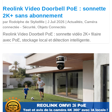
Reolink Video Doorbell PoE : sonnette
2K+ sans abonnement
par
Rodolphe de StylistMe
|
J Juil 2026
|
Actualités
,
Caméra
connectée - Sécurité
,
Objets Connectés
Reolink Video Doorbell PoE : sonnette vidéo 2K+ filaire
avec PoE, stockage local et détection intelligente.