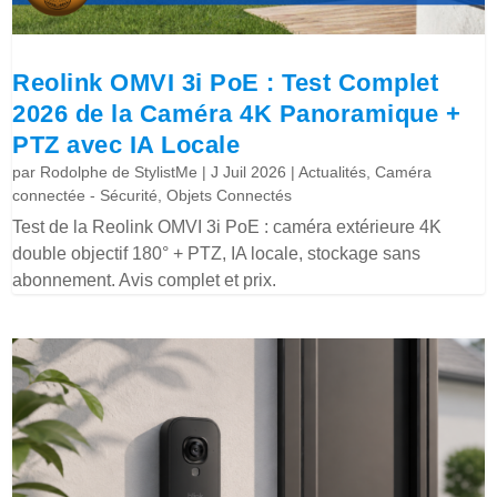
Reolink OMVI 3i PoE : Test Complet
2026 de la Caméra 4K Panoramique +
PTZ avec IA Locale
par
Rodolphe de StylistMe
|
J Juil 2026
|
Actualités
,
Caméra
connectée - Sécurité
,
Objets Connectés
Test de la Reolink OMVI 3i PoE : caméra extérieure 4K
double objectif 180° + PTZ, IA locale, stockage sans
abonnement. Avis complet et prix.