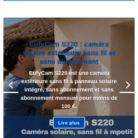
EufyCam S220 : caméra
solaire extérieure sans fil et
sans abonnement
EufyCam S220 est une caméra
extérieure sans fil à panneau solaire
intégré, sans abonnement et sans
abonnement mensuel pour moins de
100 €.
Lire plus