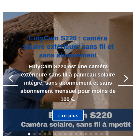
EufyCam S220 : caméra
solaire extérieure sans fil et
sans abonnement
EufyCam S220 est une caméra
extérieure sans fil à panneau solaire
intégré, sans abonnement et sans
abonnement mensuel pour moins de
100 €.
Lire plus