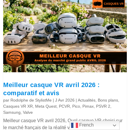
Meilleur casque VR avril 2026 :
comparatif et avis
par
Rodolphe de StylistMe
|
J Avr 2026
|
Actualités
,
Bons plans
,
Casques VR XR
,
Meta Quest
,
PCVR
,
Pico
,
Pimax
,
PSVR 2
,
Samsung
,
Valve
Meilleur casque VR avril 2026, Quel casque VR choisi sur
French
le marché français de la réalité virtuelle, les critères et