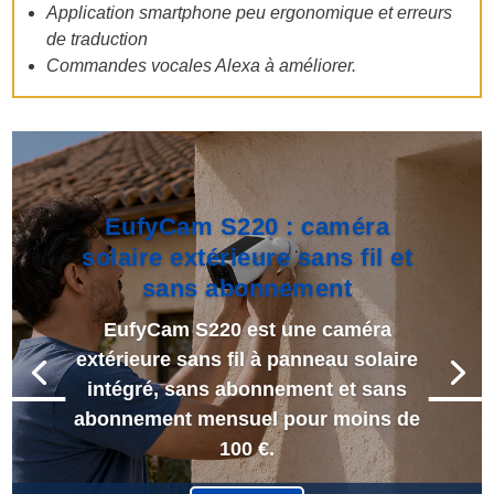
Application smartphone peu ergonomique et erreurs
de traduction
Commandes vocales Alexa à améliorer.
EufyCam S220 : caméra
solaire extérieure sans fil et
sans abonnement
EufyCam S220 est une caméra
extérieure sans fil à panneau solaire
intégré, sans abonnement et sans
abonnement mensuel pour moins de
100 €.