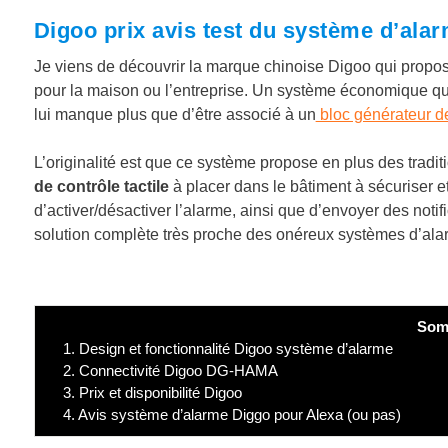
Digoo prix avis test du système d’al
Je viens de découvrir la marque chinoise Digoo qui propos
pour la maison ou l’entreprise. Un système économique qui o
lui manque plus que d’être associé à un
bloc générateur de
L’originalité est que ce système propose en plus des tradi
de contrôle tactile
à placer dans le bâtiment à sécuriser e
d’activer/désactiver l’alarme, ainsi que d’envoyer des noti
solution complète très proche des onéreux systèmes d’alar
Som
1.
Design et fonctionnalité Digoo système d’alarme
2.
Connectivité Digoo DG-HAMA
3.
Prix et disponibilité Digoo
4.
Avis système d’alarme Diggo pour Alexa (ou pas)