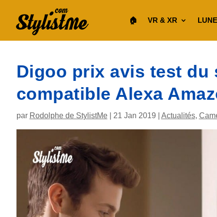
🏠︎
VR & XR
LUNE
Digoo prix avis test du
compatible Alexa Ama
par
Rodolphe de StylistMe
|
21 Jan 2019
|
Actualités
,
Camé