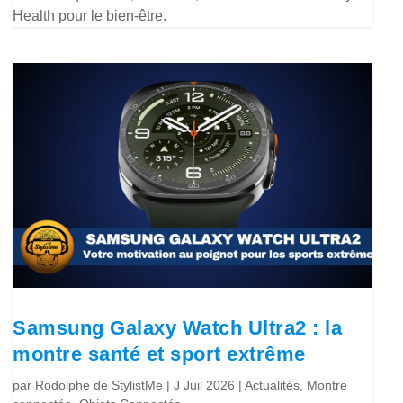
Health pour le bien-être.
Samsung Galaxy Watch Ultra2 : la
montre santé et sport extrême
par
Rodolphe de StylistMe
|
J Juil 2026
|
Actualités
,
Montre