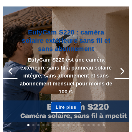
EufyCam S220 : caméra
solaire extérieure sans fil et
sans abonnement
EufyCam S220 est une caméra
extérieure sans fil à panneau solaire
intégré, sans abonnement et sans
abonnement mensuel pour moins de
100 €.
Lire plus