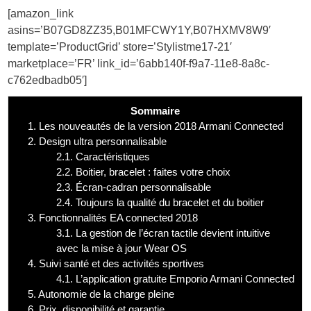
[amazon_link
asins=’B07GD8ZZ35,B01MFCWY1Y,B07HXMV8W9′
template=’ProductGrid’ store=’Stylistme17-21′
marketplace=’FR’ link_id=’6abb140f-f9a7-11e8-8a8c-
c762edbadb05′]
Sommaire
1.
Les nouveautés de la version 2018 Armani Connected
2.
Design ultra personnalisable
2.1.
Caractéristiques
2.2.
Boitier, bracelet : faites votre choix
2.3.
Écran-cadran personnalisable
2.4.
Toujours la qualité du bracelet et du boitier
3.
Fonctionnalités EA connected 2018
3.1.
La gestion de l’écran tactile devient intuitive
avec la mise à jour Wear OS
4.
Suivi santé et des activités sportives
4.1.
L’application gratuite Emporio Armani Connected
5.
Autonomie de la charge pleine
6.
Prix, disponibilité et garantie