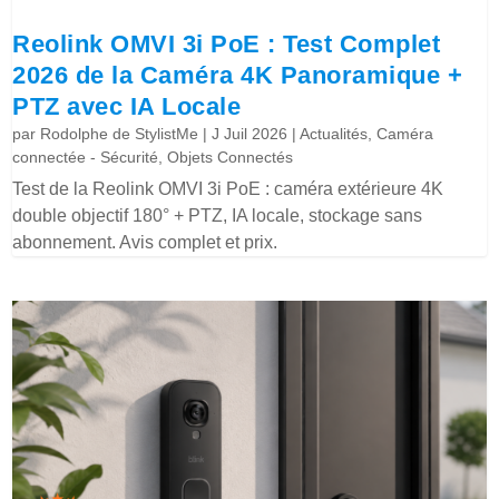
Reolink OMVI 3i PoE : Test Complet
2026 de la Caméra 4K Panoramique +
PTZ avec IA Locale
par
Rodolphe de StylistMe
|
J Juil 2026
|
Actualités
,
Caméra
connectée - Sécurité
,
Objets Connectés
Test de la Reolink OMVI 3i PoE : caméra extérieure 4K
double objectif 180° + PTZ, IA locale, stockage sans
abonnement. Avis complet et prix.