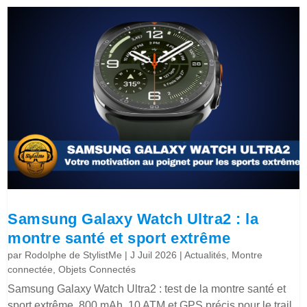
Samsung Galaxy Watch Ultra2 : la
montre santé et sport extrême
par
Rodolphe de StylistMe
|
J Juil 2026
|
Actualités
,
Montre
connectée
,
Objets Connectés
Samsung Galaxy Watch Ultra2 : test de la montre santé et
sport extrême, 800 mAh, 10 ATM et GPS précis pour le trail