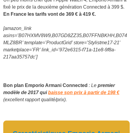
fixé le prix de la deuxième génération Connected à 399 $.
En France les tarifs vont de 369 € à 419 €.
[amazon_link
asins=’B07HXMV8W9,B07GD8ZZ35,B07FFNBKHH,B074
MLZ8BR’ template=’ProductGrid’ store=’Stylistme17-21′
marketplace=’FR’ link_id=’972e6315-f71a-11e8-9f8a-
217aa35757dc’]
Bon plan Emporio Armani Connected
: Le
premier
modèle de 2017 qui
baisse son prix à partir de 198 €
(
excellent rapport qualité/prix).