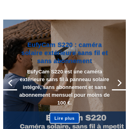
EufyCam S220 : caméra
solaire extérieure sans fil et
sans abonnement
EufyCam S220 est une caméra
extérieure sans fil à panneau solaire
intégré, sans abonnement et sans
abonnement mensuel pour moins de
100 €.
Lire plus