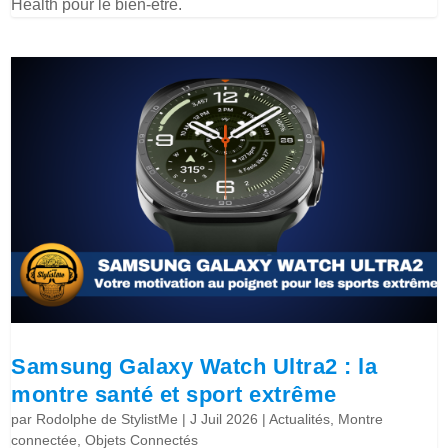
Health pour le bien-être.
Samsung Galaxy Watch Ultra2 : la
montre santé et sport extrême
par
Rodolphe de StylistMe
|
J Juil 2026
|
Actualités
,
Montre
connectée
,
Objets Connectés