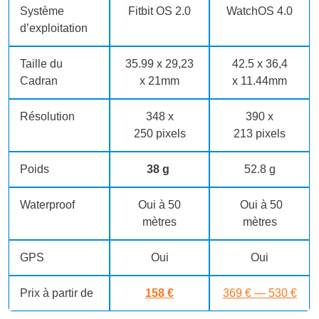
Système
Fitbit OS 2.0
WatchOS 4.0
d’exploitation
Taille du
35.99 x 29,23
42.5 x 36,4
Cadran
x 21mm
x 11.44mm
Résolution
348 x
390 x
250 pixels
213 pixels
Poids
38
g
52.8 g
Waterproof
Oui à 50
Oui à 50
mètres
mètres
GPS
Oui
Oui
Prix à partir de
158 €
369 € — 530 €