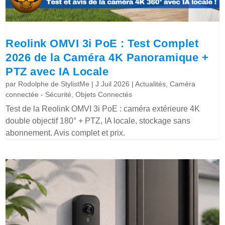
Reolink OMVI 3i PoE : Test Complet
2026 de la Caméra 4K Panoramique +
PTZ avec IA Locale
par
Rodolphe de StylistMe
|
J Juil 2026
|
Actualités
,
Caméra
connectée - Sécurité
,
Objets Connectés
Test de la Reolink OMVI 3i PoE : caméra extérieure 4K
double objectif 180° + PTZ, IA locale, stockage sans
abonnement. Avis complet et prix.