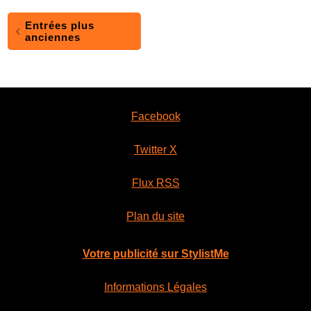
Entrées plus
anciennes
Facebook
Twitter X
Flux RSS
Plan du site
Votre publicité sur StylistMe
Informations Légales