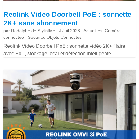
Reolink Video Doorbell PoE : sonnette
2K+ sans abonnement
par
Rodolphe de StylistMe
|
J Juil 2026
|
Actualités
,
Caméra
connectée - Sécurité
,
Objets Connectés
Reolink Video Doorbell PoE : sonnette vidéo 2K+ filaire
avec PoE, stockage local et détection intelligente.