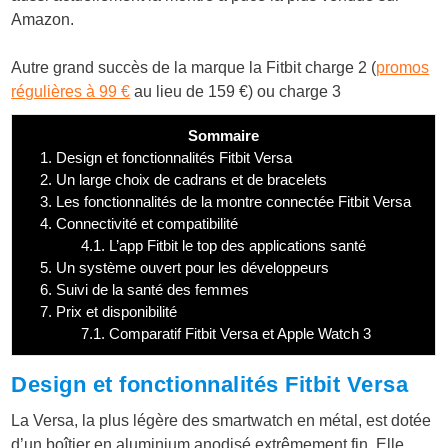
Amazon.
Autre grand succès de la marque la Fitbit charge 2 (
promos
régulières à 99 €
au lieu de 159 €) ou charge 3
Sommaire
1.
Design et fonctionnalités Fitbit Versa
2.
Un large choix de cadrans et de bracelets
3.
Les fonctionnalités de la montre connectée Fitbit Versa
4.
Connectivité et compatibilité
4.1.
L’app Fitbit le top des applications santé
5.
Un système ouvert pour les développeurs
6.
Suivi de la santé des femmes
7.
Prix et disponibilité
7.1.
Comparatif Fitbit Versa et Apple Watch 3
Design et fonctionnalités Fitbit Versa
La Versa, la plus légère des smartwatch en métal, est dotée
d’un boîtier en aluminium anodisé extrêmement fin. Elle