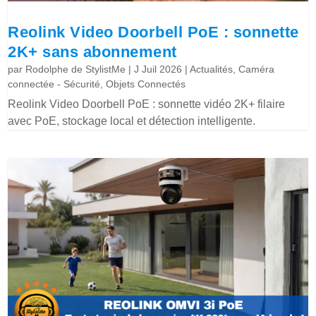
Reolink Video Doorbell PoE : sonnette
2K+ sans abonnement
par
Rodolphe de StylistMe
|
J Juil 2026
|
Actualités
,
Caméra
connectée - Sécurité
,
Objets Connectés
Reolink Video Doorbell PoE : sonnette vidéo 2K+ filaire
avec PoE, stockage local et détection intelligente.