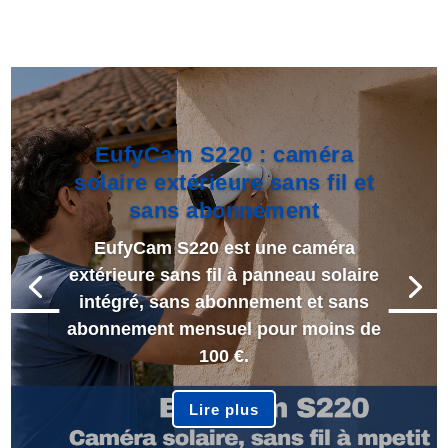
EufyCam S220 : caméra
solaire extérieure sans fil et
sans abonnement
EufyCam S220 est une caméra
extérieure sans fil à panneau solaire
intégré, sans abonnement et sans
abonnement mensuel pour moins de
100 €.
Lire plus