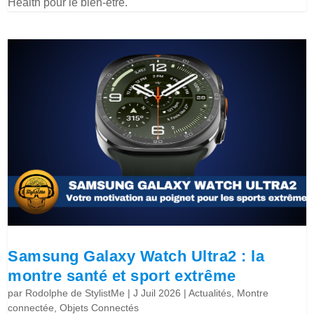
Health pour le bien-être.
Samsung Galaxy Watch Ultra2 : la
montre santé et sport extrême
par
Rodolphe de StylistMe
|
J Juil 2026
|
Actualités
,
Montre
connectée
,
Objets Connectés