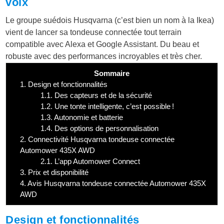
voix
Le groupe suédois Husqvarna (c’est bien un nom à la Ikea)
vient de lancer sa tondeuse connectée tout terrain
compatible avec Alexa et Google Assistant. Du beau et
robuste avec des performances incroyables et très cher.
Sommaire
1.
Design et fonctionnalités
1.1.
Des capteurs et de la sécurité
1.2.
Une tonte intelligente, c’est possible !
1.3.
Autonomie et batterie
1.4.
Des options de personnalisation
2.
Connectivité Husqvarna tondeuse connectée
Automower 435X AWD
2.1.
L’app Automower Connect
3.
Prix et disponibilité
4.
Avis Husqvarna tondeuse connectée Automower 435X
AWD
Design et fonctionnalités