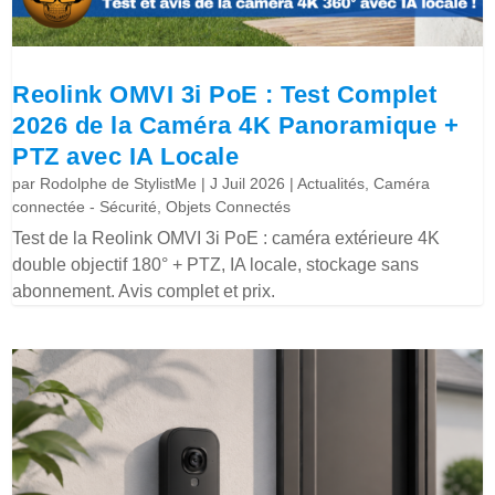
Reolink OMVI 3i PoE : Test Complet
2026 de la Caméra 4K Panoramique +
PTZ avec IA Locale
par
Rodolphe de StylistMe
|
J Juil 2026
|
Actualités
,
Caméra
connectée - Sécurité
,
Objets Connectés
Test de la Reolink OMVI 3i PoE : caméra extérieure 4K
double objectif 180° + PTZ, IA locale, stockage sans
abonnement. Avis complet et prix.