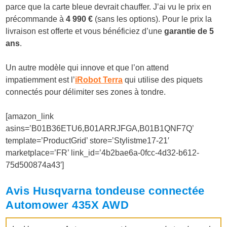
parce que la carte bleue devrait chauffer. J’ai vu le prix en
précommande à
4 990 €
(sans les options). Pour le prix la
livraison est offerte et vous bénéficiez d’une
garantie de 5
ans
.
Un autre modèle qui innove et que l’on attend
impatiemment est l’
iRobot Terra
qui utilise des piquets
connectés pour délimiter ses zones à tondre.
[amazon_link
asins=’B01B36ETU6,B01ARRJFGA,B01B1QNF7Q’
template=’ProductGrid’ store=’Stylistme17-21′
marketplace=’FR’ link_id=’4b2bae6a-0fcc-4d32-b612-
75d500874a43′]
Avis Husqvarna tondeuse connectée
Automower 435X AWD