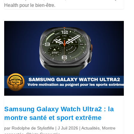
Health pour le bien-être.
Samsung Galaxy Watch Ultra2 : la
montre santé et sport extrême
par
Rodolphe de StylistMe
|
J Juil 2026
|
Actualités
,
Montre