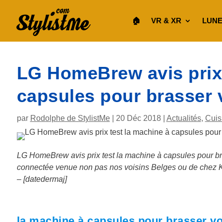
🏠︎
VR & XR
LUNE
LG HomeBrew avis prix 
capsules pour brasser 
par
Rodolphe de StylistMe
|
20 Déc 2018
|
Actualités
,
Cuis
LG HomeBrew avis prix test la machine à capsules pour bra
connectée venue non pas nos voisins Belges ou de chez K
– [datedermaj]
la machine à capsules pour brasser vo