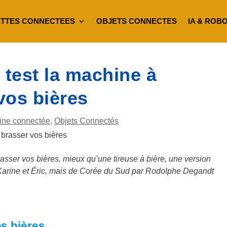
TTES CONNECTEES
OBJETS CONNECTES
IA & ROB
test la machine à
vos bières
ine connectée
,
Objets Connectés
sser vos bières, mieux qu’une tireuse à bière, une version
arine et Éric, mais de Corée du Sud par Rodolphe Degandt
s bières