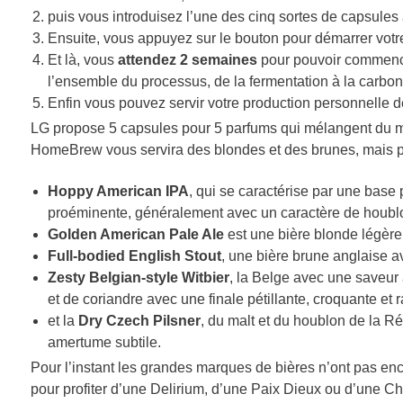
puis vous introduisez l’une des cinq sortes de capsul
Ensuite, vous appuyez sur le bouton pour démarrer votr
Et là, vous
attendez 2 semaines
pour pouvoir commenc
l’ensemble du processus, de la fermentation à la carbona
Enfin vous pouvez servir votre production personnelle 
LG propose 5 capsules pour 5 parfums qui mélangent du malt
HomeBrew vous servira des blondes et des brunes, mais p
Hoppy American IPA
, qui se caractérise par une bas
proéminente, généralement avec un caractère de houblo
Golden American Pale Ale
est une bière blonde légère
Full-bodied English Stout
, une bière brune anglaise av
Zesty Belgian-style Witbier
, la Belge avec une saveur
et de coriandre avec une finale pétillante, croquante et r
et la
Dry Czech Pilsner
, du malt et du houblon de la 
amertume subtile.
Pour l’instant les grandes marques de bières n’ont pas enc
pour profiter d’une Delirium, d’une Paix Dieux ou d’une C