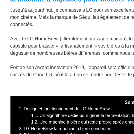
Jusqu’à aujourd’hui, je connaissais LG pour son excellen
mon cinéma. Mais la marque de Séoul fait également de n
connectés.
Avec le LG HomeBrew (littéralement brassage maison), le
capsule pour brasser « artisanalement » vos bières à la m
déguster de nombreuses bières différentes, comme nous le 
Fort de son Award Innovation 2019, l’appareil sera officie
succès du stand LG, où il fera bon se rendre pour tester le 
Som
1.
Design et fonctionnement du LG HomeBrew
1.1.
Un algorithme dédié pour gérer la fermentation, l
1.2.
Une machine à bière qui reste propre après cha
2.
LG HomeBrew la machine à bière connectée