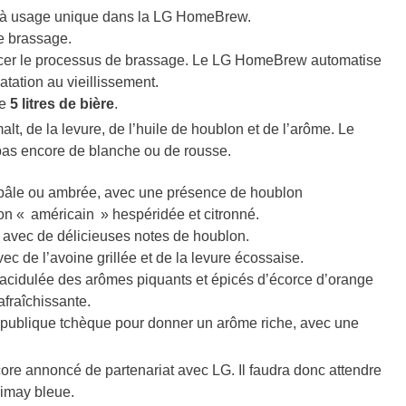
es à usage unique dans la LG HomeBrew.
e brassage.
er le processus de brassage. Le LG HomeBrew automatise
tation au vieillissement.
de
5 litres de bière
.
, de la levure, de l’huile de houblon et de l’arôme. Le
as encore de blanche ou de rousse.
e pâle ou ambrée, avec une présence de houblon
n « américain » hespéridée et citronné.
 avec de délicieuses notes de houblon.
ec de l’avoine grillée et de la levure écossaise.
 acidulée des arômes piquants et épicés d’écorce d’orange
afraîchissante.
République tchèque pour donner un arôme riche, avec une
ore annoncé de partenariat avec LG. Il faudra donc attendre
himay bleue.