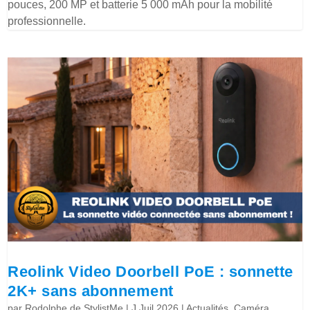
pouces, 200 MP et batterie 5 000 mAh pour la mobilité
professionnelle.
Reolink Video Doorbell PoE : sonnette
2K+ sans abonnement
par
Rodolphe de StylistMe
|
J Juil 2026
|
Actualités
,
Caméra