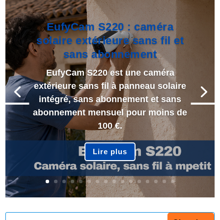
EufyCam S220 : caméra
solaire extérieure sans fil et
sans abonnement
EufyCam S220 est une caméra
extérieure sans fil à panneau solaire
intégré, sans abonnement et sans
abonnement mensuel pour moins de
100 €.
Lire plus