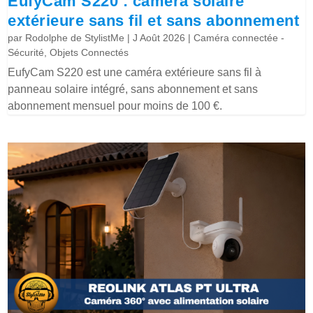
EufyCam S220 : caméra solaire
extérieure sans fil et sans abonnement
par
Rodolphe de StylistMe
|
J Août 2026
|
Caméra connectée -
Sécurité
,
Objets Connectés
EufyCam S220 est une caméra extérieure sans fil à
panneau solaire intégré, sans abonnement et sans
abonnement mensuel pour moins de 100 €.