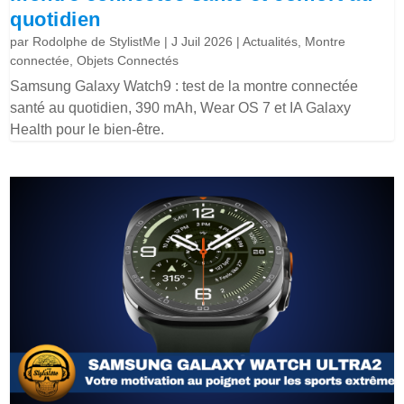
quotidien
par
Rodolphe de StylistMe
|
J Juil 2026
|
Actualités
,
Montre
connectée
,
Objets Connectés
Samsung Galaxy Watch9 : test de la montre connectée
santé au quotidien, 390 mAh, Wear OS 7 et IA Galaxy
Health pour le bien-être.