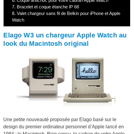
6.
Coque antichoc pour votre cadran Apple Watch
7.
Bracelet et coque étanche IP 68
8.
Valet chargeur sans fil de Belkin pour iPhone et Apple
Watch
Elago W3 un chargeur Apple Watch au
look du Macintosh original
Une petite nouveauté proposée par Elago basé sur le
design du premier ordinateur personnel d’Apple lancé en
1984 : le Macintosh. Bien conçu, le cadran de votre Apple