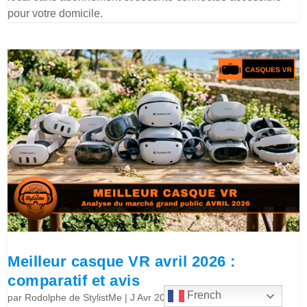
pour votre domicile.
Meilleur casque VR avril 2026 :
comparatif et avis
French
par
Rodolphe de StylistMe
|
J Avr 2026
|
Actualités
,
Bons plans
,