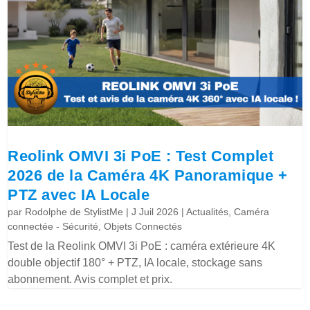
Reolink OMVI 3i PoE : Test Complet
2026 de la Caméra 4K Panoramique +
PTZ avec IA Locale
par
Rodolphe de StylistMe
|
J Juil 2026
|
Actualités
,
Caméra
connectée - Sécurité
,
Objets Connectés
Test de la Reolink OMVI 3i PoE : caméra extérieure 4K
double objectif 180° + PTZ, IA locale, stockage sans
abonnement. Avis complet et prix.