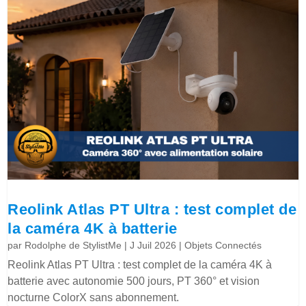
Reolink Atlas PT Ultra : test complet de
la caméra 4K à batterie
par
Rodolphe de StylistMe
|
J Juil 2026
|
Objets Connectés
Reolink Atlas PT Ultra : test complet de la caméra 4K à
batterie avec autonomie 500 jours, PT 360° et vision
nocturne ColorX sans abonnement.