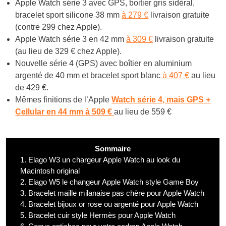
Apple Watch série 3 avec GPS, boitier gris sidéral,
bracelet sport silicone 38 mm
à 279 €
livraison gratuite
(contre 299 chez Apple).
Apple Watch série 3 en 42 mm
à 309 €
livraison gratuite
(au lieu de 329 € chez Apple).
Nouvelle série 4 (GPS) avec boîtier en aluminium
argenté de 40 mm et bracelet sport blanc
à 407 €
au lieu
de 429 €.
Mêmes finitions de l’Apple
Watch série 4, mais GPS +
Cellular en 44 mm à 509 €
au lieu de 559 €
Sommaire
1.
Elago W3 un chargeur Apple Watch au look du
Macintosh original
2.
Elago W5 le changeur Apple Watch style Game Boy
3.
Bracelet maille milanaise pas chère pour Apple Watch
4.
Bracelet bijoux or rose ou argenté pour Apple Watch
5.
Bracelet cuir style Hermès pour Apple Watch