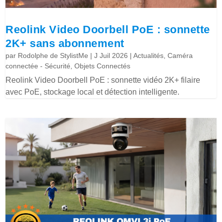
Reolink Video Doorbell PoE : sonnette
2K+ sans abonnement
par
Rodolphe de StylistMe
|
J Juil 2026
|
Actualités
,
Caméra
connectée - Sécurité
,
Objets Connectés
Reolink Video Doorbell PoE : sonnette vidéo 2K+ filaire
avec PoE, stockage local et détection intelligente.