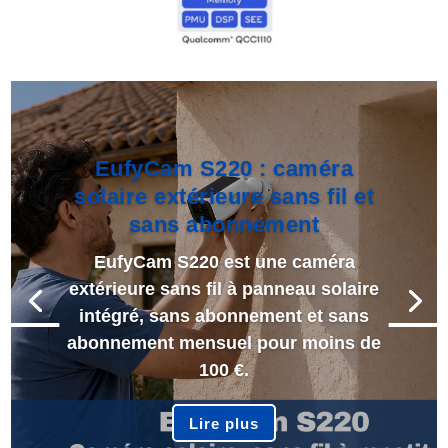
EufyCam S220 : caméra
solaire extérieure sans fil et
sans abonnement
EufyCam S220 est une caméra
extérieure sans fil à panneau solaire
intégré, sans abonnement et sans
abonnement mensuel pour moins de
100 €.
Lire plus