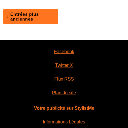
Entrées plus
anciennes
Facebook
Twitter X
Flux RSS
Plan du site
Votre publicité sur StylistMe
Informations Légales